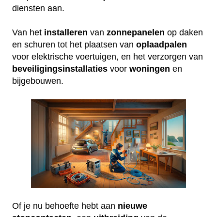
diensten aan.
Van het
installeren
van
zonnepanelen
op daken
en schuren tot het plaatsen van
oplaadpalen
voor elektrische voertuigen, en het verzorgen van
beveiligingsinstallaties
voor
woningen
en
bijgebouwen.
Of je nu behoefte hebt aan
nieuwe