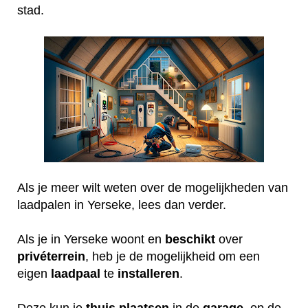
stad.
Als je meer wilt weten over de mogelijkheden van
laadpalen in Yerseke, lees dan verder.
Als je in Yerseke woont en
beschikt
over
privéterrein
, heb je de mogelijkheid om een
eigen
laadpaal
te
installeren
.
Deze kun je
thuis
plaatsen
in de
garage
, op de