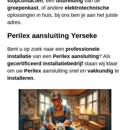
stopcontacten
, een
uitbreiding
van de
groepenkast
, of andere
elektrotechnische
oplossingen in huis, bij ons ben je aan het juiste
adres.
Perilex aansluiting Yerseke
Bent u op zoek naar een
professionele
installatie
van een
Perilex
aansluiting
? Als
gecertificeerd
installatiebedrijf
staan wij klaar
om uw
Perilex
aansluiting snel en
vakkundig
te
installeren
.