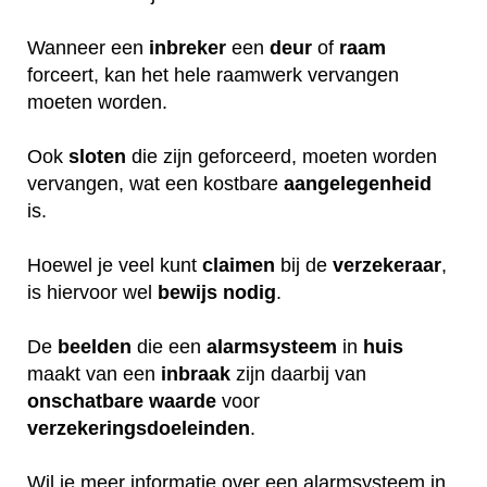
Wanneer een
inbreker
een
deur
of
raam
forceert, kan het hele raamwerk vervangen
moeten worden.
Ook
sloten
die zijn geforceerd, moeten worden
vervangen, wat een kostbare
aangelegenheid
is.
Hoewel je veel kunt
claimen
bij de
verzekeraar
,
is hiervoor wel
bewijs
nodig
.
De
beelden
die een
alarmsysteem
in
huis
maakt van een
inbraak
zijn daarbij van
onschatbare
waarde
voor
verzekeringsdoeleinden
.
Wil je meer informatie over een alarmsysteem in