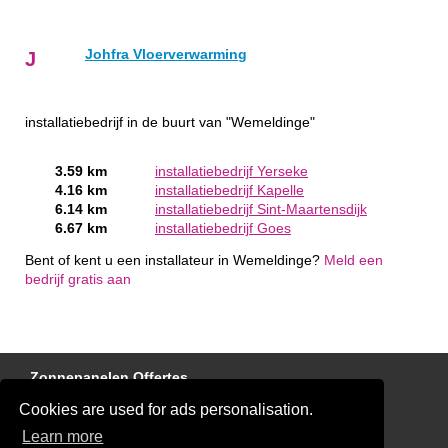
Johfra Vloerverwarming
J
installatiebedrijf in de buurt van "Wemeldinge"
3.59 km
installatiebedrijf Yerseke
4.16 km
installatiebedrijf Kapelle
6.14 km
installatiebedrijf Sint-Maartensdijk
6.67 km
installatiebedrijf Goes
Bent of kent u een installateur in Wemeldinge?
Meld een
bedrijf gratis aan
Zonnepanelen Offertes
Cookies are used for ads personalisation.
Laadpaal Offertes
Learn more
Elektricien Offertes