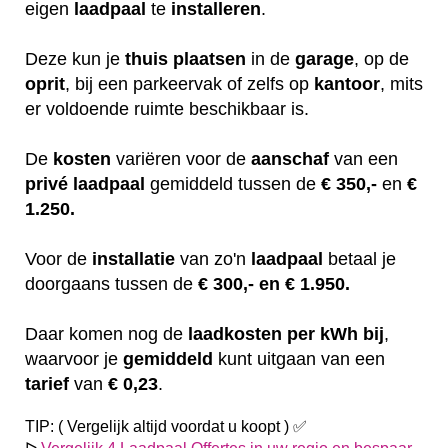
eigen
laadpaal
te
installeren
.
Deze kun je
thuis
plaatsen
in de
garage
, op de
oprit
, bij een parkeervak of zelfs op
kantoor
, mits
er voldoende ruimte beschikbaar is.
De
kosten
variëren
voor de
aanschaf
van een
privé laadpaal
gemiddeld tussen de
€ 350,-
en
€
1.250.
Voor de
installatie
van zo'n
laadpaal
betaal je
doorgaans tussen de
€ 300,- en € 1.950.
Daar komen nog de
laadkosten
per kWh bij
,
waarvoor je
gemiddeld
kunt uitgaan van een
tarief
van
€ 0,23
.
TIP: ( Vergelijk altijd voordat u koopt ) ✅