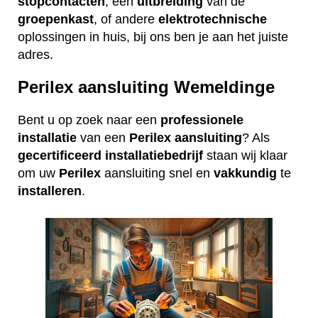
stopcontacten
, een
uitbreiding
van de
groepenkast
, of andere
elektrotechnische
oplossingen in huis, bij ons ben je aan het juiste
adres.
Perilex aansluiting Wemeldinge
Bent u op zoek naar een
professionele
installatie
van een
Perilex
aansluiting
? Als
gecertificeerd
installatiebedrijf
staan wij klaar
om uw
Perilex
aansluiting snel en
vakkundig
te
installeren
.