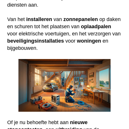
diensten aan.
Van het
installeren
van
zonnepanelen
op daken
en schuren tot het plaatsen van
oplaadpalen
voor elektrische voertuigen, en het verzorgen van
beveiligingsinstallaties
voor
woningen
en
bijgebouwen.
Of je nu behoefte hebt aan
nieuwe