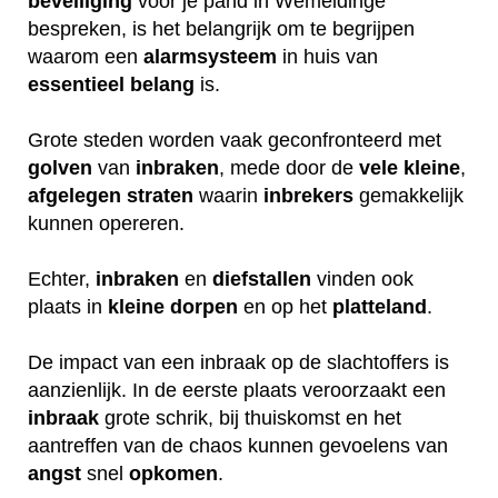
beveiliging
voor je pand in Wemeldinge
bespreken, is het belangrijk om te begrijpen
waarom een
alarmsysteem
in huis van
essentieel
belang
is.
Grote steden worden vaak geconfronteerd met
golven
van
inbraken
, mede door de
vele
kleine
,
afgelegen
straten
waarin
inbrekers
gemakkelijk
kunnen opereren.
Echter,
inbraken
en
diefstallen
vinden ook
plaats in
kleine
dorpen
en op het
platteland
.
De impact van een inbraak op de slachtoffers is
aanzienlijk. In de eerste plaats veroorzaakt een
inbraak
grote schrik, bij thuiskomst en het
aantreffen van de chaos kunnen gevoelens van
angst
snel
opkomen
.