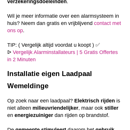
verzekeringsdoeleinden
.
Wil je meer informatie over een alarmsysteem in
huis? Neem dan gratis en vrijblijvend
contact met
ons op
.
TIP: ( Vergelijk altijd voordat u koopt ) ✅
ᐅ
Vergelijk Alarminstallateurs | 5 Gratis Offertes
in 2 Minuten
Installatie eigen
Laadpaal
Wemeldinge
Op zoek naar een laadpaal?
Elektrisch
rijden
is
niet alleen
milieuvriendelijker
, maar ook
stiller
en
energiezuiniger
dan rijden op brandstof.
De
gemeente
stimuleert
daarom het
gebruik