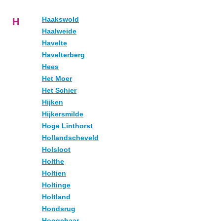
Haakswold
H
Haalweide
Havelte
Havelterberg
Hees
Het Moer
Het Schier
Hijken
Hijkersmilde
Hoge Linthorst
Hollandscheveld
Holsloot
Holthe
Holtien
Holtinge
Holtland
Hondsrug
Hoogehaar