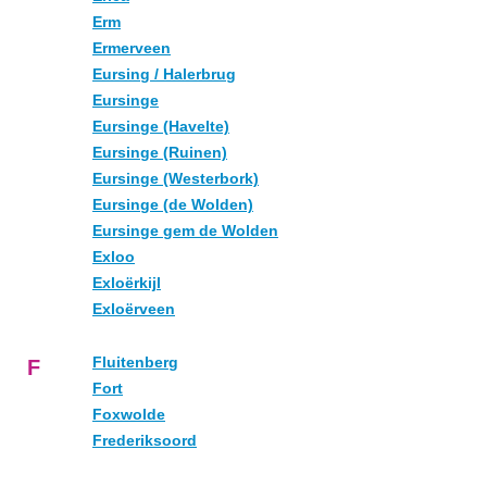
Erm
Ermerveen
Eursing / Halerbrug
Eursinge
Eursinge (Havelte)
Eursinge (Ruinen)
Eursinge (Westerbork)
Eursinge (de Wolden)
Eursinge gem de Wolden
Exloo
Exloërkijl
Exloërveen
Fluitenberg
F
Fort
Foxwolde
Frederiksoord