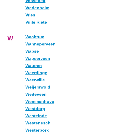
Vossebelt
Vredenheim
Vries
Vuile Riete
Wachtum
W
Wanneperveen
Wapse
Wapserveen
Wateren
Weerdinge
Weerwille
Weijerswold
Weiteveen
Wemmenhove
Westdorp
Westeinde
Westenesch
Westerbork