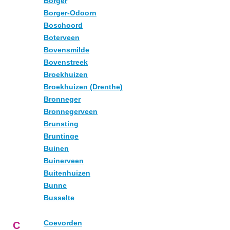
Borger
Borger-Odoorn
Boschoord
Boterveen
Bovensmilde
Bovenstreek
Broekhuizen
Broekhuizen (Drenthe)
Bronneger
Bronnegerveen
Brunsting
Bruntinge
Buinen
Buinerveen
Buitenhuizen
Bunne
Busselte
Coevorden
C