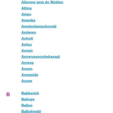
Alteveer gem de Wolden
Alting
Amen
Amerika
Amsterdamscheveld
Anderen
Anholt
Anloo
Annen
Annerveenschekanaal
Anreep
Ansen
Armweide
Assen
Babberich
B
Balinge
Balloo
Balloërveld