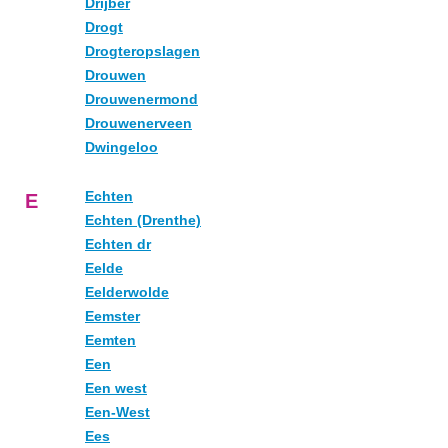
Drijber
Drogt
Drogteropslagen
Drouwen
Drouwenermond
Drouwenerveen
Dwingeloo
Echten
E
Echten (Drenthe)
Echten dr
Eelde
Eelderwolde
Eemster
Eemten
Een
Een west
Een-West
Ees