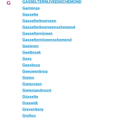
GASSELTERNIJVEENSCHEMOND
G
Garminge
Gasselte
Gasselterboerveen
Gasselterboerveenschemond
Gasselternijveen
Gasselternijveenschemond
Gasteren
Geelbroek
Gees
Geesbrug
Geeuwenbrug
Gieten
Gieterveen
Gieterzandvoort
Gijsselte
Graswijk
Grevenberg
Grolloo