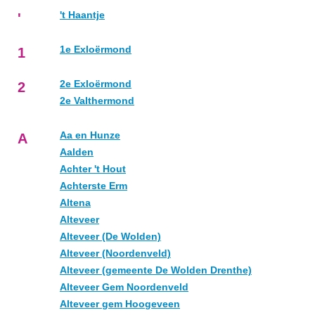
't Haantje
'
1e Exloërmond
1
2e Exloërmond
2
2e Valthermond
Aa en Hunze
A
Aalden
Achter 't Hout
Achterste Erm
Altena
Alteveer
Alteveer (De Wolden)
Alteveer (Noordenveld)
Alteveer (gemeente De Wolden Drenthe)
Alteveer Gem Noordenveld
Alteveer gem Hoogeveen