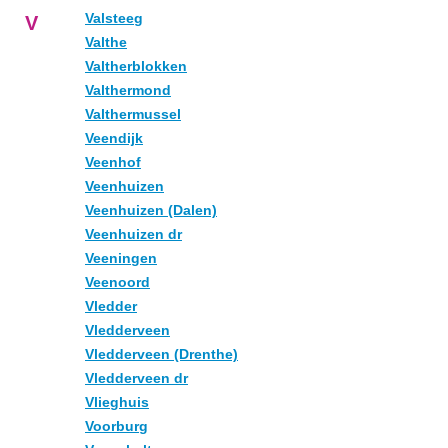
Valsteeg
V
Valthe
Valtherblokken
Valthermond
Valthermussel
Veendijk
Veenhof
Veenhuizen
Veenhuizen (Dalen)
Veenhuizen dr
Veeningen
Veenoord
Vledder
Vledderveen
Vledderveen (Drenthe)
Vledderveen dr
Vlieghuis
Voorburg