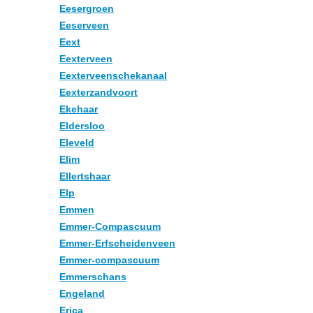
Eesergroen
Eeserveen
Eext
Eexterveen
Eexterveenschekanaal
Eexterzandvoort
Ekehaar
Eldersloo
Eleveld
Elim
Ellertshaar
Elp
Emmen
Emmer-Compascuum
Emmer-Erfscheidenveen
Emmer-compascuum
Emmerschans
Engeland
Erica