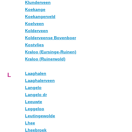
Klunderveen
Koekange
Koekangerveld
Koelveen
Kolderveen
Kolderveense Bovenboer
Kostvlies
Kraloo (Eursinge-Ruinen)
Kraloo (Ruinerwold)
Laaghalen
L
Laaghalerveen
Langelo
Langelo dr
Leeuwte
Leggeloo
Leutingewolde
Lhee
Lheebroek