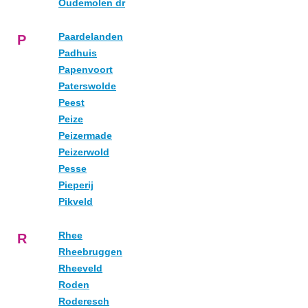
Oudemolen dr
Paardelanden
P
Padhuis
Papenvoort
Paterswolde
Peest
Peize
Peizermade
Peizerwold
Pesse
Pieperij
Pikveld
Rhee
R
Rheebruggen
Rheeveld
Roden
Roderesch