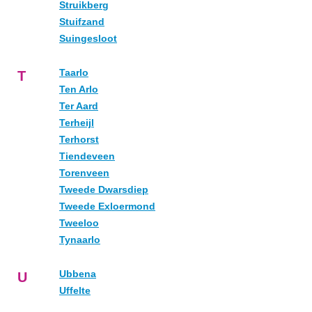
Struikberg
Stuifzand
Suingesloot
Taarlo
T
Ten Arlo
Ter Aard
Terheijl
Terhorst
Tiendeveen
Torenveen
Tweede Dwarsdiep
Tweede Exloermond
Tweeloo
Tynaarlo
Ubbena
U
Uffelte