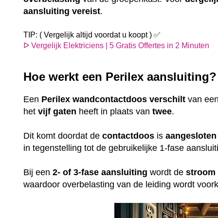
aansluiting
vereist
.
TIP: ( Vergelijk altijd voordat u koopt ) ✅
ᐅ Vergelijk Elektriciens | 5 Gratis Offertes in 2 Minuten
Hoe werkt een Perilex aansluiting
Een
Perilex
wandcontactdoos
verschilt
van ee
het
vijf gaten
heeft in plaats van
twee
.
Dit komt doordat de
contactdoos
is
aangesloten
in tegenstelling tot de gebruikelijke 1-fase aansl
Bij een
2- of 3-fase aansluiting
wordt de
stroom
waardoor overbelasting van de leiding wordt voo