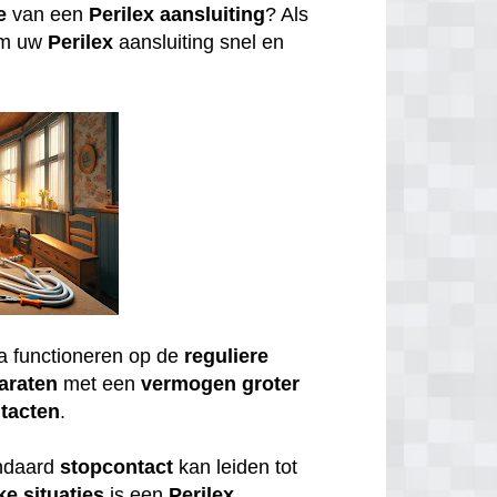
e
van een
Perilex
aansluiting
? Als
om uw
Perilex
aansluiting snel en
a functioneren op de
reguliere
araten
met een
vermogen
groter
tacten
.
andaard
stopcontact
kan leiden tot
ke
situaties
is een
Perilex