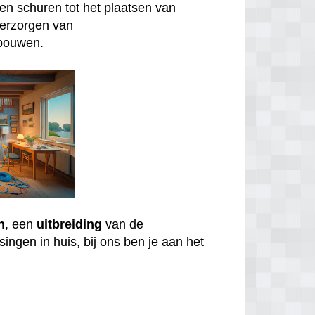
n schuren tot het plaatsen van
verzorgen van
bouwen.
n
, een
uitbreiding
van de
ingen in huis, bij ons ben je aan het