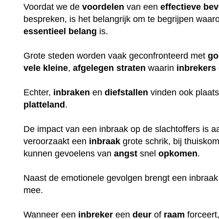
Voordat we de
voordelen
van een
effectieve
bev
bespreken, is het belangrijk om te begrijpen waa
essentieel
belang
is.
Grote steden worden vaak geconfronteerd met
go
vele
kleine
,
afgelegen
straten
waarin
inbrekers
Echter,
inbraken
en
diefstallen
vinden ook plaats
platteland
.
De impact van een inbraak op de slachtoffers is aan
veroorzaakt een
inbraak
grote schrik, bij thuisko
kunnen gevoelens van
angst
snel
opkomen
.
Naast de emotionele gevolgen brengt een inbraak
mee.
Wanneer een
inbreker
een
deur
of
raam
forceert