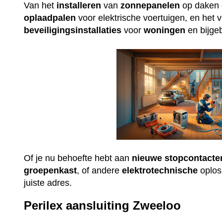
Van het
installeren
van
zonnepanelen
op daken e
oplaadpalen
voor elektrische voertuigen, en het 
beveiligingsinstallaties
voor
woningen
en bijge
Of je nu behoefte hebt aan
nieuwe
stopcontacte
groepenkast
, of andere
elektrotechnische
oploss
juiste adres.
Perilex aansluiting Zweeloo