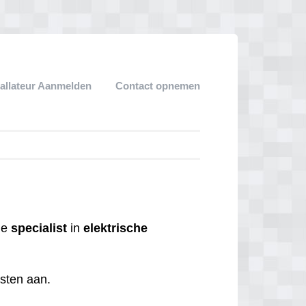
tallateur Aanmelden
Contact opnemen
 de
specialist
in
elektrische
nsten aan.