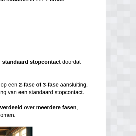
?
n
standaard
stopcontact
doordat
op een
2-fase of 3-fase
aansluiting,
uiting van een standaard stopcontact.
verdeeld
over
meerdere
fasen
,
rkomen.