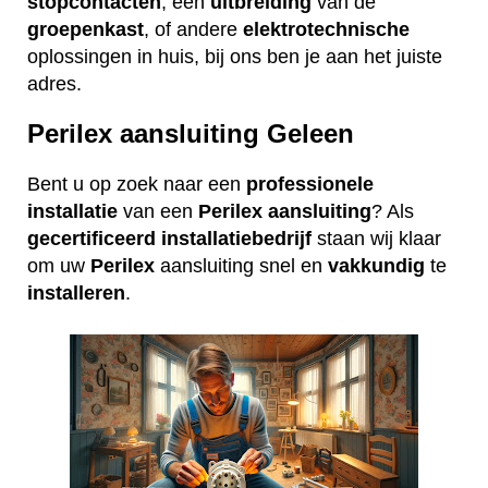
stopcontacten
, een
uitbreiding
van de
groepenkast
, of andere
elektrotechnische
oplossingen in huis, bij ons ben je aan het juiste
adres.
Perilex aansluiting Geleen
Bent u op zoek naar een
professionele
installatie
van een
Perilex
aansluiting
? Als
gecertificeerd
installatiebedrijf
staan wij klaar
om uw
Perilex
aansluiting snel en
vakkundig
te
installeren
.