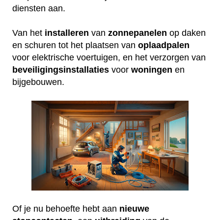
diensten aan.
Van het
installeren
van
zonnepanelen
op daken
en schuren tot het plaatsen van
oplaadpalen
voor elektrische voertuigen, en het verzorgen van
beveiligingsinstallaties
voor
woningen
en
bijgebouwen.
Of je nu behoefte hebt aan
nieuwe