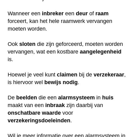
Wanneer een
inbreker
een
deur
of
raam
forceert, kan het hele raamwerk vervangen
moeten worden.
Ook
sloten
die zijn geforceerd, moeten worden
vervangen, wat een kostbare
aangelegenheid
is.
Hoewel je veel kunt
claimen
bij de
verzekeraar
,
is hiervoor wel
bewijs
nodig
.
De
beelden
die een
alarmsysteem
in
huis
maakt van een
inbraak
zijn daarbij van
onschatbare
waarde
voor
verzekeringsdoeleinden
.
Wil je meer informatie over een alarmsysteem in