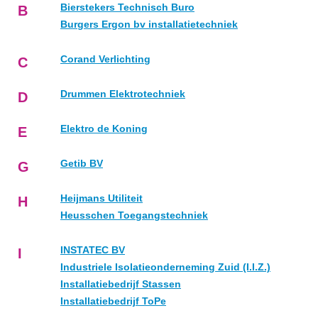
Bierstekers Technisch Buro
B
Burgers Ergon bv installatietechniek
Corand Verlichting
C
Drummen Elektrotechniek
D
Elektro de Koning
E
Getib BV
G
Heijmans Utiliteit
H
Heusschen Toegangstechniek
INSTATEC BV
I
Industriele Isolatieonderneming Zuid (I.I.Z.)
Installatiebedrijf Stassen
Installatiebedrijf ToPe