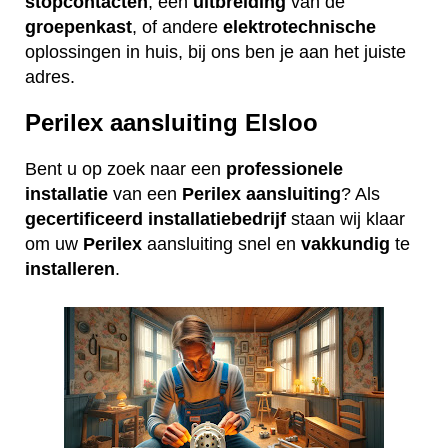
stopcontacten
, een
uitbreiding
van de
groepenkast
, of andere
elektrotechnische
oplossingen in huis, bij ons ben je aan het juiste
adres.
Perilex aansluiting Elsloo
Bent u op zoek naar een
professionele
installatie
van een
Perilex
aansluiting
? Als
gecertificeerd
installatiebedrijf
staan wij klaar
om uw
Perilex
aansluiting snel en
vakkundig
te
installeren
.