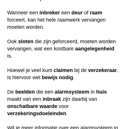
Wanneer een
inbreker
een
deur
of
raam
forceert, kan het hele raamwerk vervangen
moeten worden.
Ook
sloten
die zijn geforceerd, moeten worden
vervangen, wat een kostbare
aangelegenheid
is.
Hoewel je veel kunt
claimen
bij de
verzekeraar
,
is hiervoor wel
bewijs
nodig
.
De
beelden
die een
alarmsysteem
in
huis
maakt van een
inbraak
zijn daarbij van
onschatbare
waarde
voor
verzekeringsdoeleinden
.
Wil je meer informatie over een alarmsysteem in