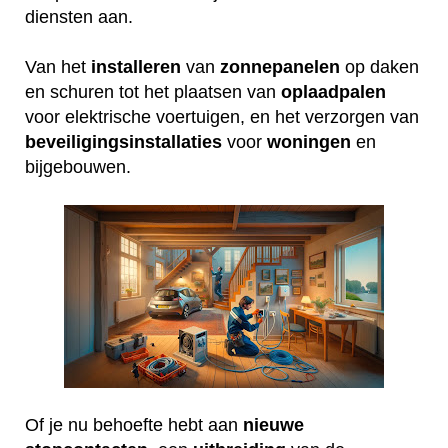
diensten aan.
Van het
installeren
van
zonnepanelen
op daken
en schuren tot het plaatsen van
oplaadpalen
voor elektrische voertuigen, en het verzorgen van
beveiligingsinstallaties
voor
woningen
en
bijgebouwen.
Of je nu behoefte hebt aan
nieuwe