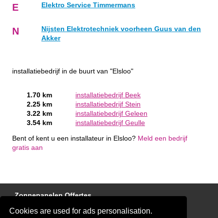
Elektro Service Timmermans
E
Nijsten Elektrotechniek voorheen Guus van den
N
Akker
installatiebedrijf in de buurt van "Elsloo"
1.70 km
installatiebedrijf Beek
2.25 km
installatiebedrijf Stein
3.22 km
installatiebedrijf Geleen
3.54 km
installatiebedrijf Geulle
Bent of kent u een installateur in Elsloo?
Meld een bedrijf
gratis aan
Zonnepanelen Offertes
Cookies are used for ads personalisation.
Laadpaal Offertes