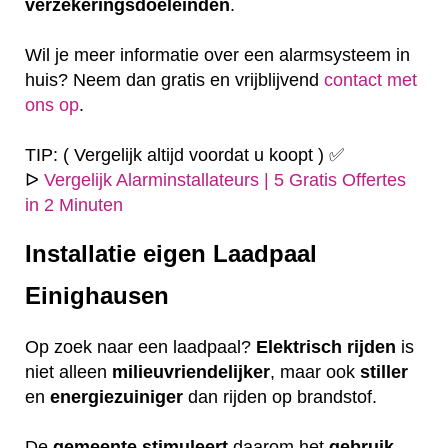
verzekeringsdoeleinden
.
Wil je meer informatie over een alarmsysteem in
huis? Neem dan gratis en vrijblijvend
contact met
ons op
.
TIP: ( Vergelijk altijd voordat u koopt ) ✅
ᐅ
Vergelijk Alarminstallateurs | 5 Gratis Offertes
in 2 Minuten
Installatie eigen
Laadpaal
Einighausen
Op zoek naar een laadpaal?
Elektrisch
rijden
is
niet alleen
milieuvriendelijker
, maar ook
stiller
en
energiezuiniger
dan rijden op brandstof.
De
gemeente
stimuleert
daarom het
gebruik