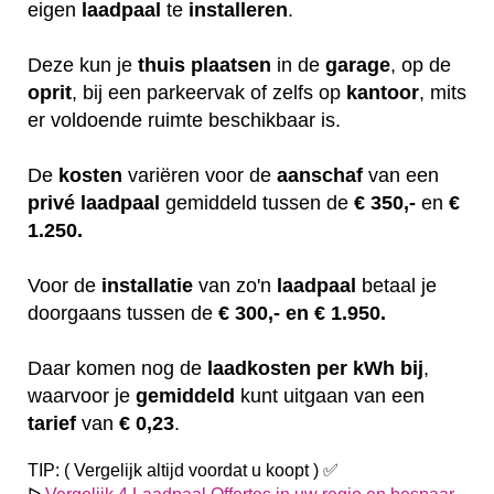
eigen
laadpaal
te
installeren
.
Deze kun je
thuis
plaatsen
in de
garage
, op de
oprit
, bij een parkeervak of zelfs op
kantoor
, mits
er voldoende ruimte beschikbaar is.
De
kosten
variëren
voor de
aanschaf
van een
privé laadpaal
gemiddeld tussen de
€ 350,-
en
€
1.250.
Voor de
installatie
van zo'n
laadpaal
betaal je
doorgaans tussen de
€ 300,- en € 1.950.
Daar komen nog de
laadkosten
per kWh bij
,
waarvoor je
gemiddeld
kunt uitgaan van een
tarief
van
€ 0,23
.
TIP: ( Vergelijk altijd voordat u koopt ) ✅