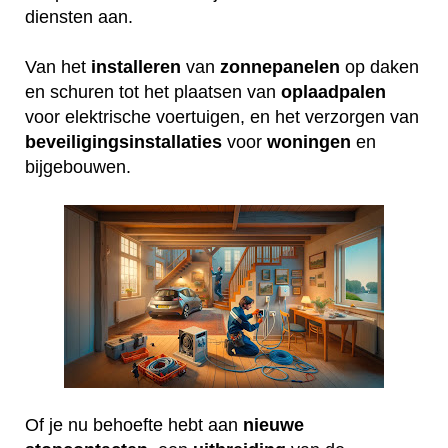
diensten aan.
Van het
installeren
van
zonnepanelen
op daken
en schuren tot het plaatsen van
oplaadpalen
voor elektrische voertuigen, en het verzorgen van
beveiligingsinstallaties
voor
woningen
en
bijgebouwen.
Of je nu behoefte hebt aan
nieuwe