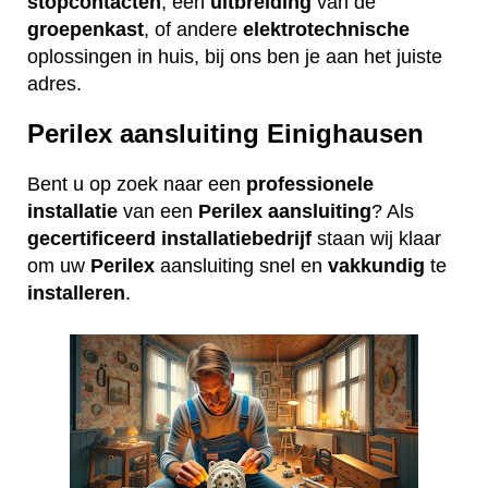
stopcontacten
, een
uitbreiding
van de
groepenkast
, of andere
elektrotechnische
oplossingen in huis, bij ons ben je aan het juiste
adres.
Perilex aansluiting Einighausen
Bent u op zoek naar een
professionele
installatie
van een
Perilex
aansluiting
? Als
gecertificeerd
installatiebedrijf
staan wij klaar
om uw
Perilex
aansluiting snel en
vakkundig
te
installeren
.