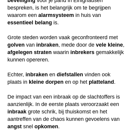
beveiliging
voor je pand in Einighausen
bespreken, is het belangrijk om te begrijpen
waarom een
alarmsysteem
in huis van
essentieel
belang
is.
Grote steden worden vaak geconfronteerd met
golven
van
inbraken
, mede door de
vele
kleine
,
afgelegen
straten
waarin
inbrekers
gemakkelijk
kunnen opereren.
Echter,
inbraken
en
diefstallen
vinden ook
plaats in
kleine
dorpen
en op het
platteland
.
De impact van een inbraak op de slachtoffers is
aanzienlijk. In de eerste plaats veroorzaakt een
inbraak
grote schrik, bij thuiskomst en het
aantreffen van de chaos kunnen gevoelens van
angst
snel
opkomen
.