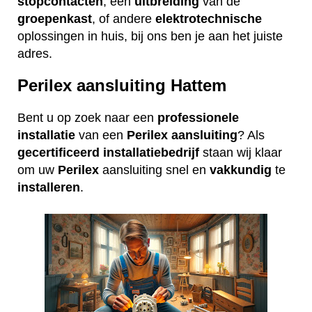
stopcontacten
, een
uitbreiding
van de
groepenkast
, of andere
elektrotechnische
oplossingen in huis, bij ons ben je aan het juiste
adres.
Perilex aansluiting Hattem
Bent u op zoek naar een
professionele
installatie
van een
Perilex
aansluiting
? Als
gecertificeerd
installatiebedrijf
staan wij klaar
om uw
Perilex
aansluiting snel en
vakkundig
te
installeren
.