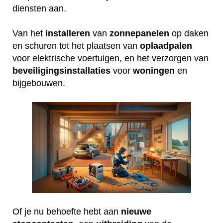
diensten aan.
Van het
installeren
van
zonnepanelen
op daken
en schuren tot het plaatsen van
oplaadpalen
voor elektrische voertuigen, en het verzorgen van
beveiligingsinstallaties
voor
woningen
en
bijgebouwen.
Of je nu behoefte hebt aan
nieuwe