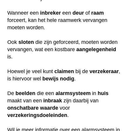
Wanneer een
inbreker
een
deur
of
raam
forceert, kan het hele raamwerk vervangen
moeten worden.
Ook
sloten
die zijn geforceerd, moeten worden
vervangen, wat een kostbare
aangelegenheid
is.
Hoewel je veel kunt
claimen
bij de
verzekeraar
,
is hiervoor wel
bewijs
nodig
.
De
beelden
die een
alarmsysteem
in
huis
maakt van een
inbraak
zijn daarbij van
onschatbare
waarde
voor
verzekeringsdoeleinden
.
Wil je meer informatie over een alarmsysteem in