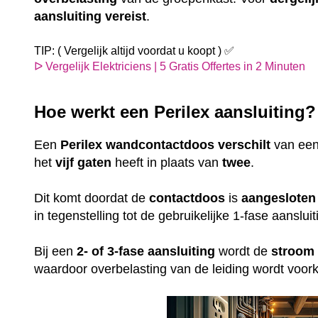
aansluiting
vereist
.
TIP: ( Vergelijk altijd voordat u koopt ) ✅
ᐅ Vergelijk Elektriciens | 5 Gratis Offertes in 2 Minuten
Hoe werkt een Perilex aansluiting
Een
Perilex
wandcontactdoos
verschilt
van ee
het
vijf gaten
heeft in plaats van
twee
.
Dit komt doordat de
contactdoos
is
aangesloten
in tegenstelling tot de gebruikelijke 1-fase aansl
Bij een
2- of 3-fase aansluiting
wordt de
stroom
waardoor overbelasting van de leiding wordt voo