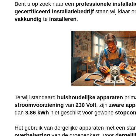
Bent u op zoek naar een
professionele
installati
gecertificeerd
installatiebedrijf
staan wij klaar 
vakkundig
te
installeren
.
Terwijl standaard
huishoudelijke
apparaten
prim
stroomvoorziening
van
230
Volt
, zijn
zware
app
dan
3.86 kWh
niet geschikt voor gewone
stopcon
Het gebruik van dergelijke apparaten met een st
overbelasting
van de groepenkast. Voor
dergelij