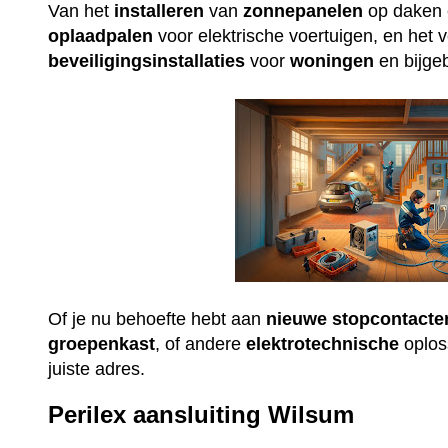
Van het
installeren
van
zonnepanelen
op daken e
oplaadpalen
voor elektrische voertuigen, en het 
beveiligingsinstallaties
voor
woningen
en bijge
Of je nu behoefte hebt aan
nieuwe
stopcontacte
groepenkast
, of andere
elektrotechnische
oploss
juiste adres.
Perilex aansluiting Wilsum