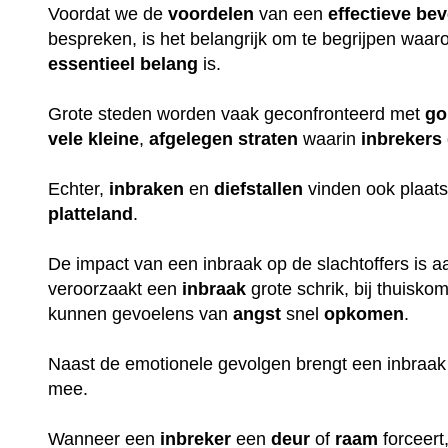
Voordat we de
voordelen
van een
effectieve
bev
bespreken, is het belangrijk om te begrijpen waa
essentieel
belang
is.
Grote steden worden vaak geconfronteerd met
go
vele
kleine
,
afgelegen
straten
waarin
inbrekers
Echter,
inbraken
en
diefstallen
vinden ook plaats
platteland
.
De impact van een inbraak op de slachtoffers is aan
veroorzaakt een
inbraak
grote schrik, bij thuisko
kunnen gevoelens van
angst
snel
opkomen
.
Naast de emotionele gevolgen brengt een inbraak
mee.
Wanneer een
inbreker
een
deur
of
raam
forceert