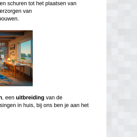
n schuren tot het plaatsen van
verzorgen van
bouwen.
n
, een
uitbreiding
van de
ingen in huis, bij ons ben je aan het