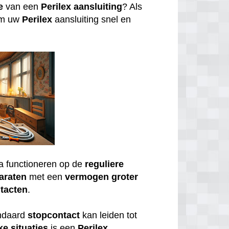
e
van een
Perilex
aansluiting
? Als
om uw
Perilex
aansluiting snel en
a functioneren op de
reguliere
araten
met een
vermogen
groter
tacten
.
andaard
stopcontact
kan leiden tot
ke
situaties
is een
Perilex