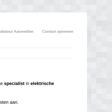
tallateur Aanmelden
Contact opnemen
 de
specialist
in
elektrische
nsten aan.