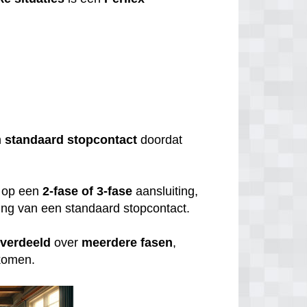
?
n
standaard
stopcontact
doordat
op een
2-fase of 3-fase
aansluiting,
uiting van een standaard stopcontact.
verdeeld
over
meerdere
fasen
,
rkomen.