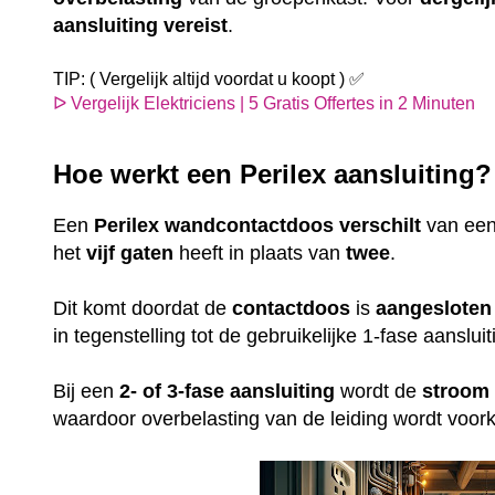
aansluiting
vereist
.
TIP: ( Vergelijk altijd voordat u koopt ) ✅
ᐅ Vergelijk Elektriciens | 5 Gratis Offertes in 2 Minuten
Hoe werkt een Perilex aansluiting
Een
Perilex
wandcontactdoos
verschilt
van ee
het
vijf gaten
heeft in plaats van
twee
.
Dit komt doordat de
contactdoos
is
aangesloten
in tegenstelling tot de gebruikelijke 1-fase aansl
Bij een
2- of 3-fase aansluiting
wordt de
stroom
waardoor overbelasting van de leiding wordt voo