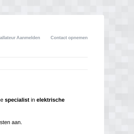
tallateur Aanmelden
Contact opnemen
 de
specialist
in
elektrische
nsten aan.