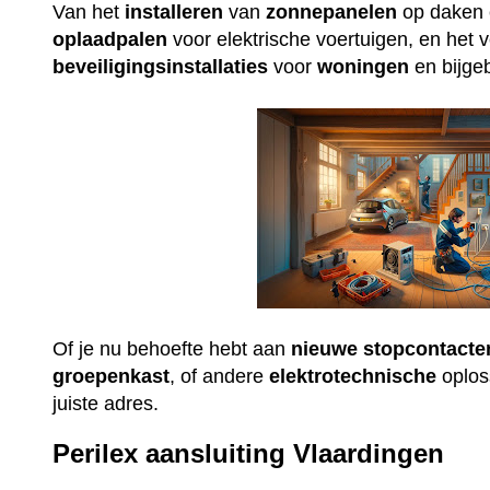
Van het
installeren
van
zonnepanelen
op daken e
oplaadpalen
voor elektrische voertuigen, en het 
beveiligingsinstallaties
voor
woningen
en bijge
Of je nu behoefte hebt aan
nieuwe
stopcontacte
groepenkast
, of andere
elektrotechnische
oploss
juiste adres.
Perilex aansluiting Vlaardingen