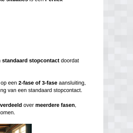
?
n
standaard
stopcontact
doordat
op een
2-fase of 3-fase
aansluiting,
uiting van een standaard stopcontact.
verdeeld
over
meerdere
fasen
,
rkomen.