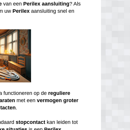
e
van een
Perilex
aansluiting
? Als
om uw
Perilex
aansluiting snel en
a functioneren op de
reguliere
araten
met een
vermogen
groter
tacten
.
andaard
stopcontact
kan leiden tot
ke
situaties
is een
Perilex