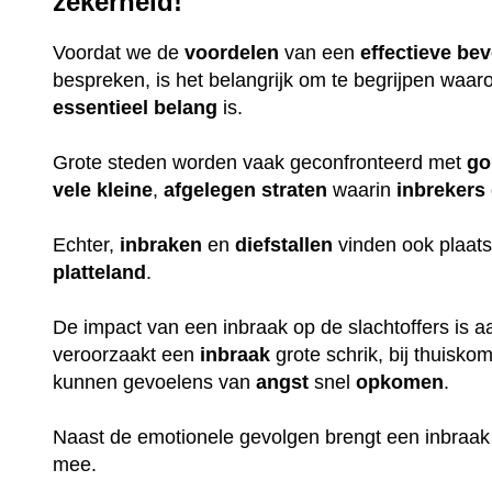
zekerheid!
Voordat we de
voordelen
van een
effectieve
bev
bespreken, is het belangrijk om te begrijpen waa
essentieel
belang
is.
Grote steden worden vaak geconfronteerd met
go
vele
kleine
,
afgelegen
straten
waarin
inbrekers
Echter,
inbraken
en
diefstallen
vinden ook plaats
platteland
.
De impact van een inbraak op de slachtoffers is aan
veroorzaakt een
inbraak
grote schrik, bij thuisko
kunnen gevoelens van
angst
snel
opkomen
.
Naast de emotionele gevolgen brengt een inbraak
mee.