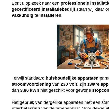
Bent u op zoek naar een
professionele
installati
gecertificeerd
installatiebedrijf
staan wij klaar 
vakkundig
te
installeren
.
Terwijl standaard
huishoudelijke
apparaten
prim
stroomvoorziening
van
230
Volt
, zijn
zware
app
dan
3.86 kWh
niet geschikt voor gewone
stopcon
Het gebruik van dergelijke apparaten met een st
overbelasting
van de groepenkast. Voor
dergelij