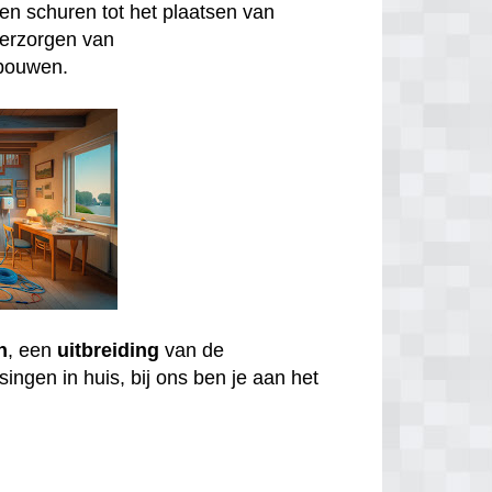
n schuren tot het plaatsen van
verzorgen van
bouwen.
n
, een
uitbreiding
van de
ingen in huis, bij ons ben je aan het