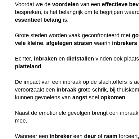
Voordat we de
voordelen
van een
effectieve
bev
bespreken, is het belangrijk om te begrijpen waa
essentieel
belang
is.
Grote steden worden vaak geconfronteerd met
go
vele
kleine
,
afgelegen
straten
waarin
inbrekers
Echter,
inbraken
en
diefstallen
vinden ook plaats
platteland
.
De impact van een inbraak op de slachtoffers is aan
veroorzaakt een
inbraak
grote schrik, bij thuisko
kunnen gevoelens van
angst
snel
opkomen
.
Naast de emotionele gevolgen brengt een inbraak
mee.
Wanneer een
inbreker
een
deur
of
raam
forceert