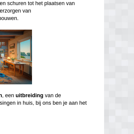
n schuren tot het plaatsen van
verzorgen van
bouwen.
n
, een
uitbreiding
van de
ingen in huis, bij ons ben je aan het