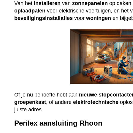
Van het
installeren
van
zonnepanelen
op daken e
oplaadpalen
voor elektrische voertuigen, en het 
beveiligingsinstallaties
voor
woningen
en bijge
Of je nu behoefte hebt aan
nieuwe
stopcontacte
groepenkast
, of andere
elektrotechnische
oploss
juiste adres.
Perilex aansluiting Rhoon