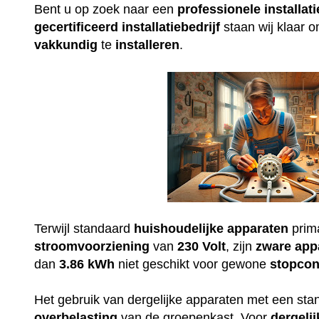
Bent u op zoek naar een
professionele
installati
gecertificeerd
installatiebedrijf
staan wij klaar 
vakkundig
te
installeren
.
Terwijl standaard
huishoudelijke
apparaten
prim
stroomvoorziening
van
230
Volt
, zijn
zware
app
dan
3.86 kWh
niet geschikt voor gewone
stopcon
Het gebruik van dergelijke apparaten met een st
overbelasting
van de groepenkast. Voor
dergelij