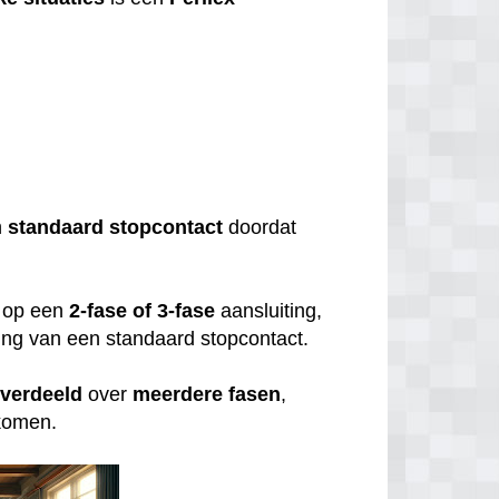
?
n
standaard
stopcontact
doordat
op een
2-fase of 3-fase
aansluiting,
uiting van een standaard stopcontact.
verdeeld
over
meerdere
fasen
,
rkomen.