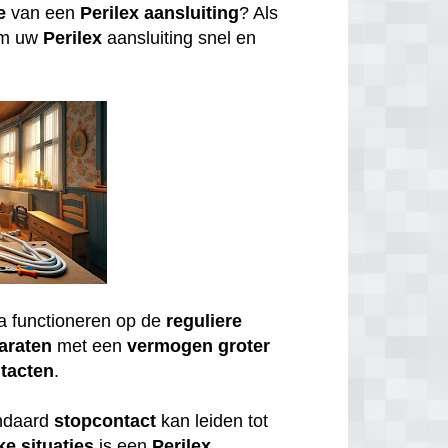
e
van een
Perilex
aansluiting
? Als
om uw
Perilex
aansluiting snel en
a functioneren op de
reguliere
araten
met een
vermogen
groter
tacten
.
andaard
stopcontact
kan leiden tot
ke
situaties
is een
Perilex