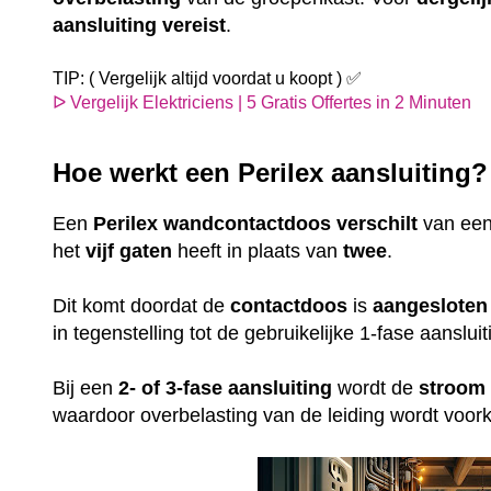
aansluiting
vereist
.
TIP: ( Vergelijk altijd voordat u koopt ) ✅
ᐅ Vergelijk Elektriciens | 5 Gratis Offertes in 2 Minuten
Hoe werkt een Perilex aansluiting
Een
Perilex
wandcontactdoos
verschilt
van ee
het
vijf gaten
heeft in plaats van
twee
.
Dit komt doordat de
contactdoos
is
aangesloten
in tegenstelling tot de gebruikelijke 1-fase aansl
Bij een
2- of 3-fase aansluiting
wordt de
stroom
waardoor overbelasting van de leiding wordt voo