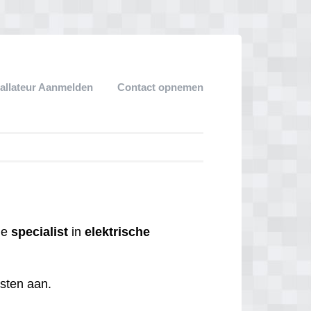
tallateur Aanmelden
Contact opnemen
 de
specialist
in
elektrische
nsten aan.