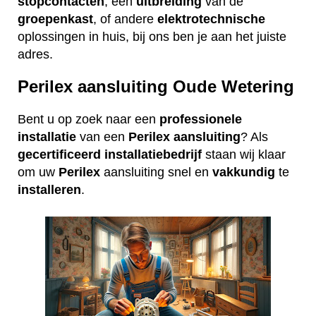
stopcontacten
, een
uitbreiding
van de
groepenkast
, of andere
elektrotechnische
oplossingen in huis, bij ons ben je aan het juiste
adres.
Perilex aansluiting Oude Wetering
Bent u op zoek naar een
professionele
installatie
van een
Perilex
aansluiting
? Als
gecertificeerd
installatiebedrijf
staan wij klaar
om uw
Perilex
aansluiting snel en
vakkundig
te
installeren
.