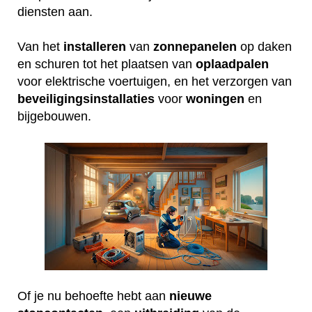
diensten aan.
Van het
installeren
van
zonnepanelen
op daken
en schuren tot het plaatsen van
oplaadpalen
voor elektrische voertuigen, en het verzorgen van
beveiligingsinstallaties
voor
woningen
en
bijgebouwen.
Of je nu behoefte hebt aan
nieuwe