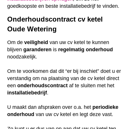
goedkoopste en beste installatiebedrijf te vinden.
Onderhoudscontract cv ketel
Oude Wetering
Om de
veiligheid
van uw cv ketel te kunnen
blijven
garanderen
is
regelmatig
onderhoud
noodzakelijk.
Om te voorkomen dat dit “er bij inschiet” doet u er
verstandig om na plaatsing van de cv ketel direct
een
onderhoudscontract
af te sluiten met het
installatiebedrijf
.
U maakt dan afspraken over o.a. het
periodieke
onderhoud
van uw cv ketel en legt deze vast.
Zo kunt u er dus van op aan dat uw cv ketel ten