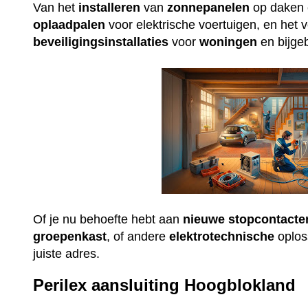
Van het
installeren
van
zonnepanelen
op daken e
oplaadpalen
voor elektrische voertuigen, en het 
beveiligingsinstallaties
voor
woningen
en bijge
Of je nu behoefte hebt aan
nieuwe
stopcontacte
groepenkast
, of andere
elektrotechnische
oploss
juiste adres.
Perilex aansluiting Hoogblokland