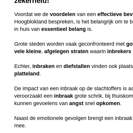
zekerheid!
Voordat we de
voordelen
van een
effectieve
bev
Hoogblokland bespreken, is het belangrijk om te
in huis van
essentieel
belang
is.
Grote steden worden vaak geconfronteerd met
go
vele
kleine
,
afgelegen
straten
waarin
inbrekers
Echter,
inbraken
en
diefstallen
vinden ook plaats
platteland
.
De impact van een inbraak op de slachtoffers is aan
veroorzaakt een
inbraak
grote schrik, bij thuisko
kunnen gevoelens van
angst
snel
opkomen
.
Naast de emotionele gevolgen brengt een inbraak
mee.