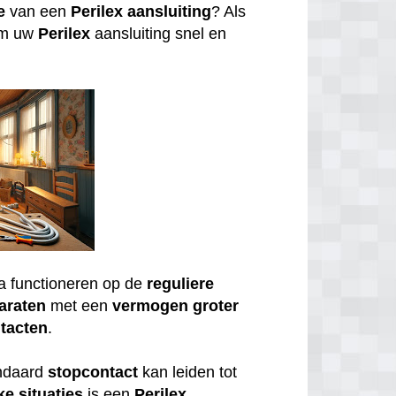
e
van een
Perilex
aansluiting
? Als
om uw
Perilex
aansluiting snel en
a functioneren op de
reguliere
araten
met een
vermogen
groter
tacten
.
andaard
stopcontact
kan leiden tot
ke
situaties
is een
Perilex