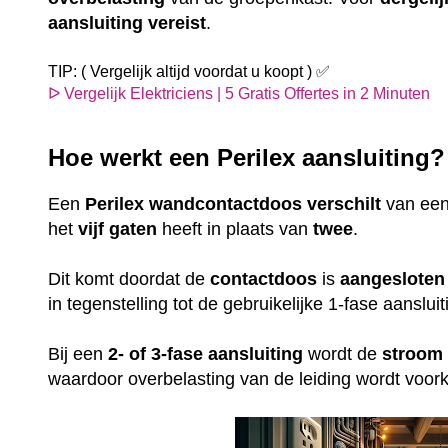
aansluiting
vereist
.
TIP: ( Vergelijk altijd voordat u koopt ) ✅
ᐅ Vergelijk Elektriciens | 5 Gratis Offertes in 2 Minuten
Hoe werkt een Perilex aansluiting
Een
Perilex
wandcontactdoos
verschilt
van ee
het
vijf gaten
heeft in plaats van
twee
.
Dit komt doordat de
contactdoos
is
aangesloten
in tegenstelling tot de gebruikelijke 1-fase aansl
Bij een
2- of 3-fase aansluiting
wordt de
stroom
waardoor overbelasting van de leiding wordt voo