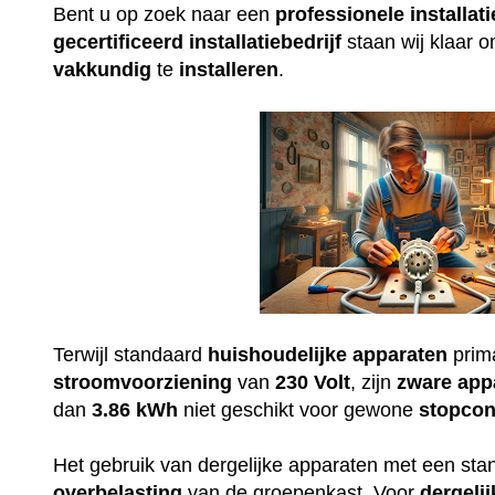
Bent u op zoek naar een
professionele
installati
gecertificeerd
installatiebedrijf
staan wij klaar 
vakkundig
te
installeren
.
Terwijl standaard
huishoudelijke
apparaten
prim
stroomvoorziening
van
230
Volt
, zijn
zware
app
dan
3.86 kWh
niet geschikt voor gewone
stopcon
Het gebruik van dergelijke apparaten met een st
overbelasting
van de groepenkast. Voor
dergelij