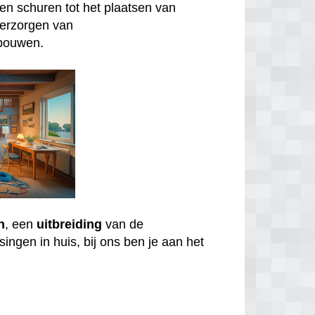
n schuren tot het plaatsen van
verzorgen van
bouwen.
n
, een
uitbreiding
van de
ingen in huis, bij ons ben je aan het