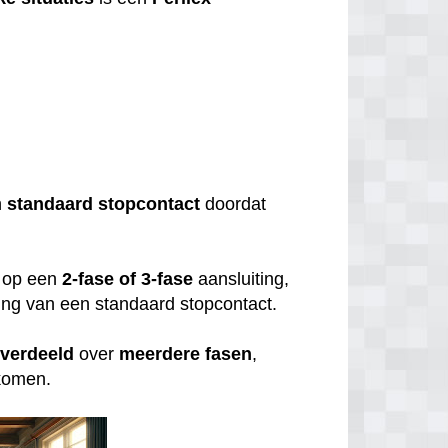
?
n
standaard
stopcontact
doordat
op een
2-fase of 3-fase
aansluiting,
uiting van een standaard stopcontact.
verdeeld
over
meerdere
fasen
,
rkomen.