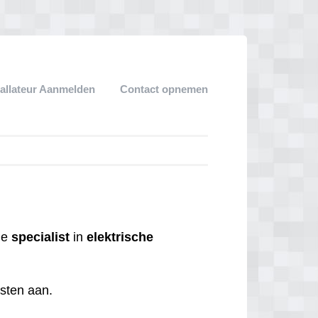
tallateur Aanmelden
Contact opnemen
 de
specialist
in
elektrische
nsten aan.