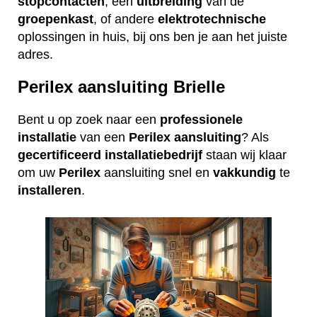
stopcontacten
, een
uitbreiding
van de
groepenkast
, of andere
elektrotechnische
oplossingen in huis, bij ons ben je aan het juiste
adres.
Perilex aansluiting Brielle
Bent u op zoek naar een
professionele
installatie
van een
Perilex
aansluiting
? Als
gecertificeerd
installatiebedrijf
staan wij klaar
om uw
Perilex
aansluiting snel en
vakkundig
te
installeren
.