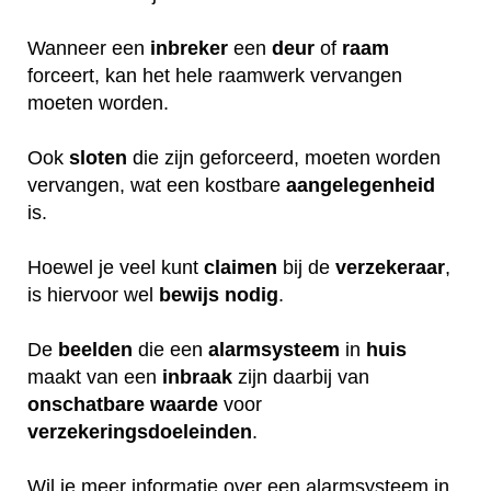
Wanneer een
inbreker
een
deur
of
raam
forceert, kan het hele raamwerk vervangen
moeten worden.
Ook
sloten
die zijn geforceerd, moeten worden
vervangen, wat een kostbare
aangelegenheid
is.
Hoewel je veel kunt
claimen
bij de
verzekeraar
,
is hiervoor wel
bewijs
nodig
.
De
beelden
die een
alarmsysteem
in
huis
maakt van een
inbraak
zijn daarbij van
onschatbare
waarde
voor
verzekeringsdoeleinden
.
Wil je meer informatie over een alarmsysteem in