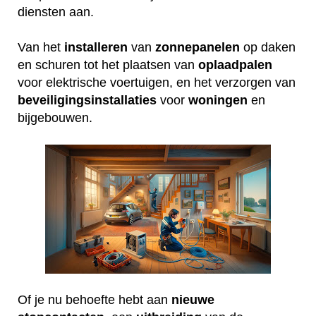
diensten aan.
Van het
installeren
van
zonnepanelen
op daken
en schuren tot het plaatsen van
oplaadpalen
voor elektrische voertuigen, en het verzorgen van
beveiligingsinstallaties
voor
woningen
en
bijgebouwen.
Of je nu behoefte hebt aan
nieuwe