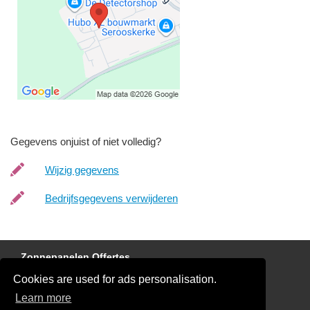
Gegevens onjuist of niet volledig?
Wijzig gegevens
Bedrijfsgegevens verwijderen
Zonnepanelen Offertes
Cookies are used for ads personalisation.
Laadpaal Offertes
Learn more
Elektricien Offertes