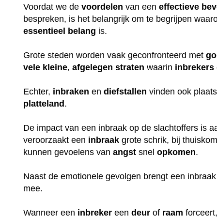
Voordat we de
voordelen
van een
effectieve
bev
bespreken, is het belangrijk om te begrijpen waa
essentieel
belang
is.
Grote steden worden vaak geconfronteerd met
go
vele
kleine
,
afgelegen
straten
waarin
inbrekers
Echter,
inbraken
en
diefstallen
vinden ook plaats
platteland
.
De impact van een inbraak op de slachtoffers is aan
veroorzaakt een
inbraak
grote schrik, bij thuisko
kunnen gevoelens van
angst
snel
opkomen
.
Naast de emotionele gevolgen brengt een inbraak
mee.
Wanneer een
inbreker
een
deur
of
raam
forceert