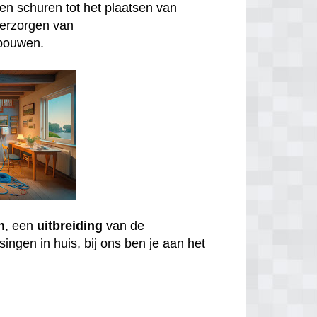
n schuren tot het plaatsen van
verzorgen van
bouwen.
n
, een
uitbreiding
van de
ingen in huis, bij ons ben je aan het