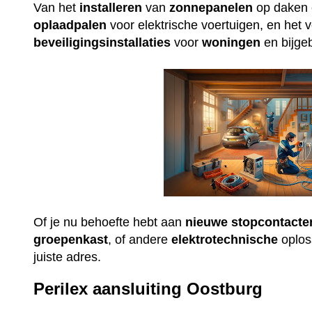
Van het
installeren
van
zonnepanelen
op daken e
oplaadpalen
voor elektrische voertuigen, en het 
beveiligingsinstallaties
voor
woningen
en bijge
Of je nu behoefte hebt aan
nieuwe
stopcontacte
groepenkast
, of andere
elektrotechnische
oploss
juiste adres.
Perilex aansluiting Oostburg