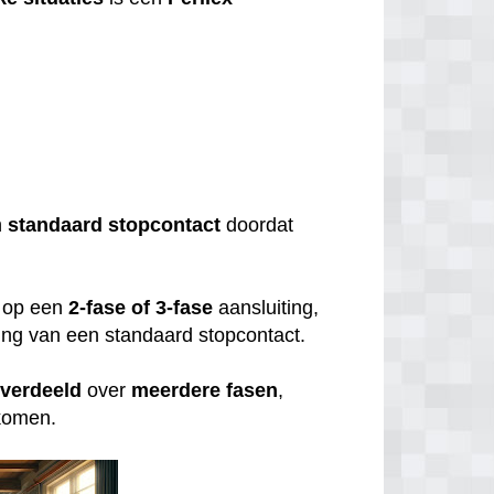
?
n
standaard
stopcontact
doordat
op een
2-fase of 3-fase
aansluiting,
uiting van een standaard stopcontact.
verdeeld
over
meerdere
fasen
,
rkomen.