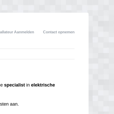
tallateur Aanmelden
Contact opnemen
 de
specialist
in
elektrische
nsten aan.