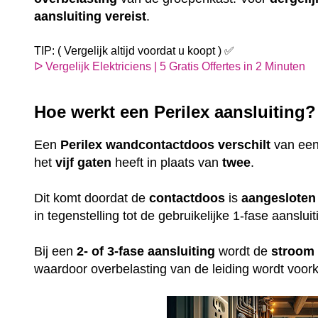
aansluiting
vereist
.
TIP: ( Vergelijk altijd voordat u koopt ) ✅
ᐅ Vergelijk Elektriciens | 5 Gratis Offertes in 2 Minuten
Hoe werkt een Perilex aansluiting
Een
Perilex
wandcontactdoos
verschilt
van ee
het
vijf gaten
heeft in plaats van
twee
.
Dit komt doordat de
contactdoos
is
aangesloten
in tegenstelling tot de gebruikelijke 1-fase aansl
Bij een
2- of 3-fase aansluiting
wordt de
stroom
waardoor overbelasting van de leiding wordt voo