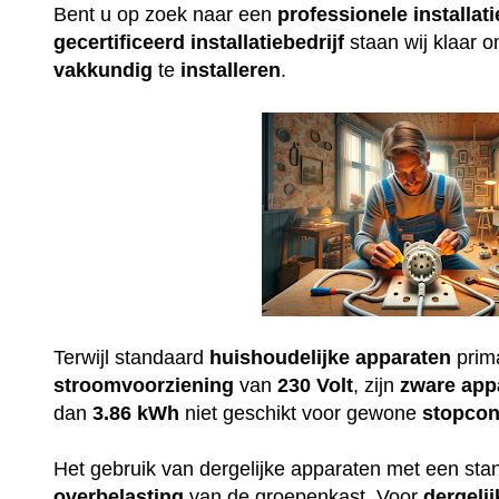
Bent u op zoek naar een
professionele
installati
gecertificeerd
installatiebedrijf
staan wij klaar 
vakkundig
te
installeren
.
Terwijl standaard
huishoudelijke
apparaten
prim
stroomvoorziening
van
230
Volt
, zijn
zware
app
dan
3.86 kWh
niet geschikt voor gewone
stopcon
Het gebruik van dergelijke apparaten met een st
overbelasting
van de groepenkast. Voor
dergelij