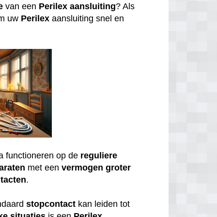
e
van een
Perilex
aansluiting
? Als
om uw
Perilex
aansluiting snel en
a functioneren op de
reguliere
araten
met een
vermogen
groter
tacten
.
andaard
stopcontact
kan leiden tot
ke
situaties
is een
Perilex