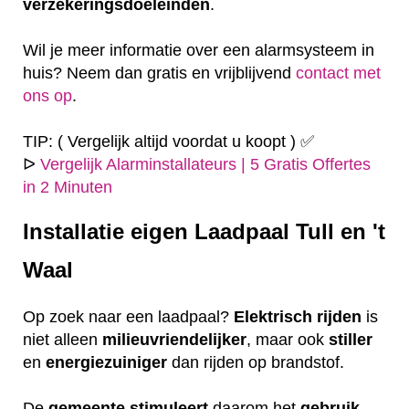
verzekeringsdoeleinden
.
Wil je meer informatie over een alarmsysteem in
huis? Neem dan gratis en vrijblijvend
contact met
ons op
.
TIP: ( Vergelijk altijd voordat u koopt ) ✅
ᐅ
Vergelijk Alarminstallateurs | 5 Gratis Offertes
in 2 Minuten
Installatie eigen
Laadpaal Tull en 't
Waal
Op zoek naar een laadpaal?
Elektrisch
rijden
is
niet alleen
milieuvriendelijker
, maar ook
stiller
en
energiezuiniger
dan rijden op brandstof.
De
gemeente
stimuleert
daarom het
gebruik