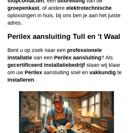
stopcontacten
, een
uitbreiding
van de
groepenkast
, of andere
elektrotechnische
oplossingen in huis, bij ons ben je aan het juiste
adres.
Perilex aansluiting Tull en 't Waal
Bent u op zoek naar een
professionele
installatie
van een
Perilex
aansluiting
? Als
gecertificeerd
installatiebedrijf
staan wij klaar
om uw
Perilex
aansluiting snel en
vakkundig
te
installeren
.