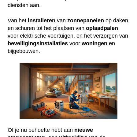
diensten aan.
Van het
installeren
van
zonnepanelen
op daken
en schuren tot het plaatsen van
oplaadpalen
voor elektrische voertuigen, en het verzorgen van
beveiligingsinstallaties
voor
woningen
en
bijgebouwen.
Of je nu behoefte hebt aan
nieuwe