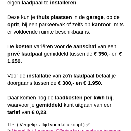
eigen
laadpaal
te
installeren
.
Deze kun je
thuis
plaatsen
in de
garage
, op de
oprit
, bij een parkeervak of zelfs op
kantoor
, mits
er voldoende ruimte beschikbaar is.
De
kosten
variëren
voor de
aanschaf
van een
privé laadpaal
gemiddeld tussen de
€ 350,-
en
€
1.250.
Voor de
installatie
van zo'n
laadpaal
betaal je
doorgaans tussen de
€ 300,- en € 1.950.
Daar komen nog de
laadkosten
per kWh bij
,
waarvoor je
gemiddeld
kunt uitgaan van een
tarief
van
€ 0,23
.
TIP: ( Vergelijk altijd voordat u koopt ) ✅