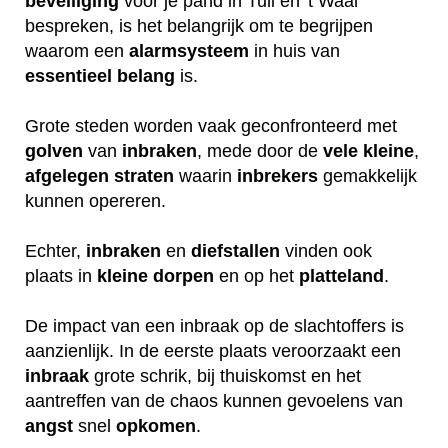
beveiliging
voor je pand in Tull en 't Waal
bespreken, is het belangrijk om te begrijpen
waarom een
alarmsysteem
in huis van
essentieel
belang
is.
Grote steden worden vaak geconfronteerd met
golven
van
inbraken
, mede door de
vele
kleine
,
afgelegen
straten
waarin
inbrekers
gemakkelijk
kunnen opereren.
Echter,
inbraken
en
diefstallen
vinden ook
plaats in
kleine
dorpen
en op het
platteland
.
De impact van een inbraak op de slachtoffers is
aanzienlijk. In de eerste plaats veroorzaakt een
inbraak
grote schrik, bij thuiskomst en het
aantreffen van de chaos kunnen gevoelens van
angst
snel
opkomen
.