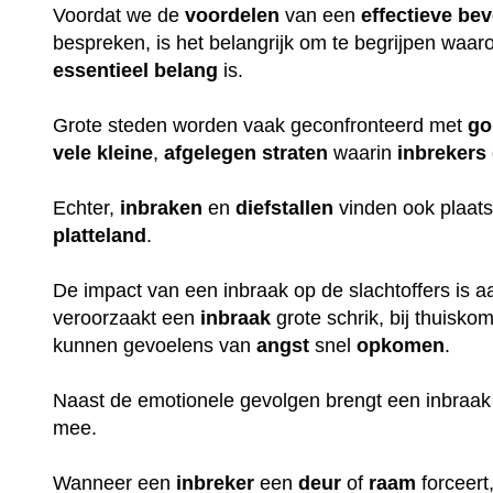
Voordat we de
voordelen
van een
effectieve
bev
bespreken, is het belangrijk om te begrijpen waa
essentieel
belang
is.
Grote steden worden vaak geconfronteerd met
go
vele
kleine
,
afgelegen
straten
waarin
inbrekers
Echter,
inbraken
en
diefstallen
vinden ook plaats
platteland
.
De impact van een inbraak op de slachtoffers is aan
veroorzaakt een
inbraak
grote schrik, bij thuisko
kunnen gevoelens van
angst
snel
opkomen
.
Naast de emotionele gevolgen brengt een inbraak
mee.
Wanneer een
inbreker
een
deur
of
raam
forceert