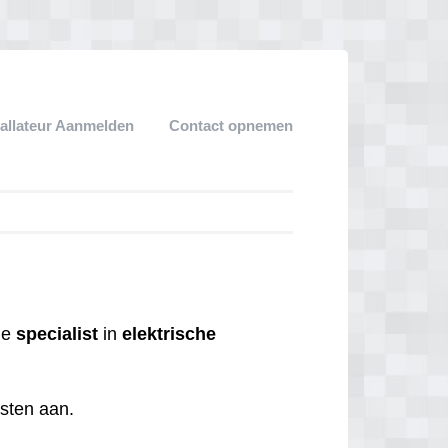
tallateur Aanmelden
Contact opnemen
 de
specialist
in
elektrische
nsten aan.