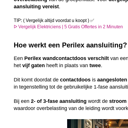
aansluiting
vereist
.
TIP: ( Vergelijk altijd voordat u koopt ) ✅
ᐅ Vergelijk Elektriciens | 5 Gratis Offertes in 2 Minuten
Hoe werkt een Perilex aansluiting
Een
Perilex
wandcontactdoos
verschilt
van ee
het
vijf gaten
heeft in plaats van
twee
.
Dit komt doordat de
contactdoos
is
aangesloten
in tegenstelling tot de gebruikelijke 1-fase aansl
Bij een
2- of 3-fase aansluiting
wordt de
stroom
waardoor overbelasting van de leiding wordt voo