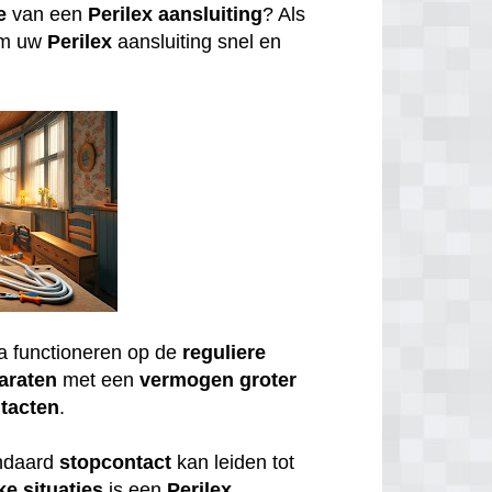
e
van een
Perilex
aansluiting
? Als
om uw
Perilex
aansluiting snel en
a functioneren op de
reguliere
araten
met een
vermogen
groter
tacten
.
andaard
stopcontact
kan leiden tot
ke
situaties
is een
Perilex