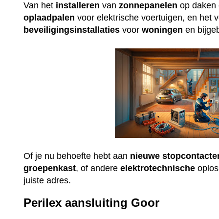
Van het
installeren
van
zonnepanelen
op daken e
oplaadpalen
voor elektrische voertuigen, en het 
beveiligingsinstallaties
voor
woningen
en bijge
Of je nu behoefte hebt aan
nieuwe
stopcontacte
groepenkast
, of andere
elektrotechnische
oploss
juiste adres.
Perilex aansluiting Goor