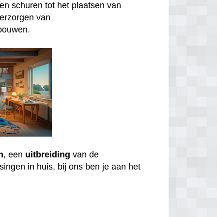
n schuren tot het plaatsen van
verzorgen van
bouwen.
n
, een
uitbreiding
van de
ingen in huis, bij ons ben je aan het