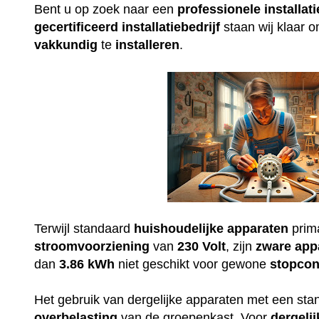
Bent u op zoek naar een
professionele
installati
gecertificeerd
installatiebedrijf
staan wij klaar 
vakkundig
te
installeren
.
Terwijl standaard
huishoudelijke
apparaten
prim
stroomvoorziening
van
230
Volt
, zijn
zware
app
dan
3.86 kWh
niet geschikt voor gewone
stopcon
Het gebruik van dergelijke apparaten met een st
overbelasting
van de groepenkast. Voor
dergelij