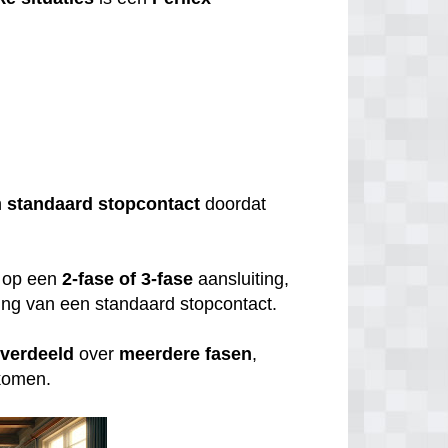
?
n
standaard
stopcontact
doordat
op een
2-fase of 3-fase
aansluiting,
uiting van een standaard stopcontact.
verdeeld
over
meerdere
fasen
,
rkomen.