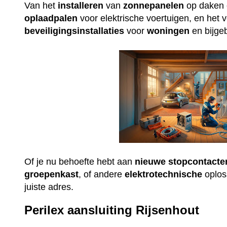
Van het
installeren
van
zonnepanelen
op daken e
oplaadpalen
voor elektrische voertuigen, en het 
beveiligingsinstallaties
voor
woningen
en bijge
Of je nu behoefte hebt aan
nieuwe
stopcontacte
groepenkast
, of andere
elektrotechnische
oploss
juiste adres.
Perilex aansluiting Rijsenhout