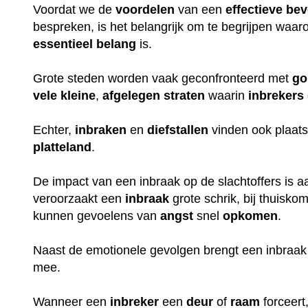
Voordat we de
voordelen
van een
effectieve
bev
bespreken, is het belangrijk om te begrijpen waa
essentieel
belang
is.
Grote steden worden vaak geconfronteerd met
go
vele
kleine
,
afgelegen
straten
waarin
inbrekers
Echter,
inbraken
en
diefstallen
vinden ook plaats
platteland
.
De impact van een inbraak op de slachtoffers is aan
veroorzaakt een
inbraak
grote schrik, bij thuisko
kunnen gevoelens van
angst
snel
opkomen
.
Naast de emotionele gevolgen brengt een inbraak
mee.
Wanneer een
inbreker
een
deur
of
raam
forceert