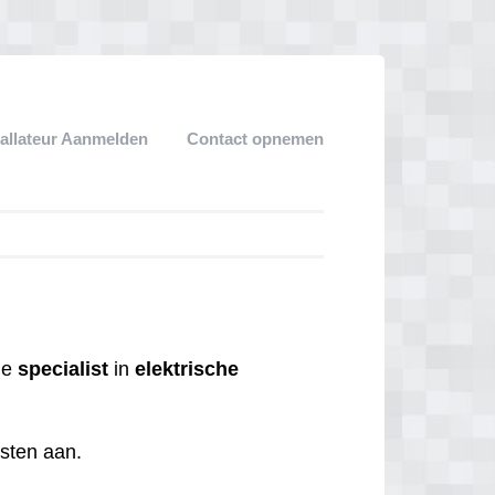
tallateur Aanmelden
Contact opnemen
 de
specialist
in
elektrische
nsten aan.