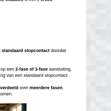
?
n
standaard
stopcontact
doordat
op een
2-fase of 3-fase
aansluiting,
uiting van een standaard stopcontact.
verdeeld
over
meerdere
fasen
,
rkomen.