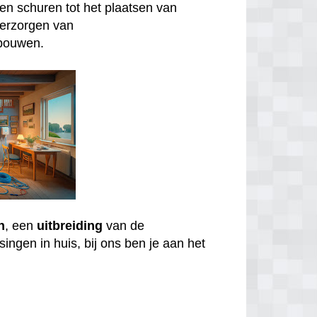
n schuren tot het plaatsen van
verzorgen van
bouwen.
n
, een
uitbreiding
van de
ingen in huis, bij ons ben je aan het