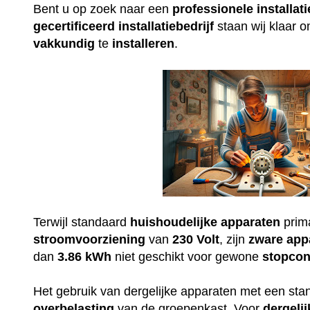
Bent u op zoek naar een
professionele
installati
gecertificeerd
installatiebedrijf
staan wij klaar 
vakkundig
te
installeren
.
Terwijl standaard
huishoudelijke
apparaten
prim
stroomvoorziening
van
230
Volt
, zijn
zware
app
dan
3.86 kWh
niet geschikt voor gewone
stopcon
Het gebruik van dergelijke apparaten met een st
overbelasting
van de groepenkast. Voor
dergelij