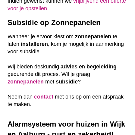
Indien gewenst kunnen we
vrijblijvend een offerte
voor je opstellen.
Subsidie op Zonnepanelen
Wanneer je ervoor kiest om
zonnepanelen
te
laten
installeren
, kom je mogelijk in aanmerking
voor subsidie.
Wij bieden deskundig
advies
en
begeleiding
gedurende dit proces. Wil je graag
zonnepanelen
met
subsidie
?
Neem dan
contact
met ons op om een afspraak
te maken.
Alarmsysteem voor huizen in Wijk
en Aalburg - rust en zekerheid!