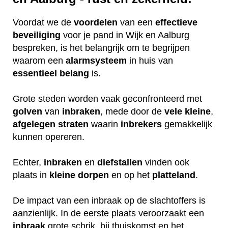
Voordat we de
voordelen
van een
effectieve
beveiliging
voor je pand in Wijk en Aalburg
bespreken, is het belangrijk om te begrijpen
waarom een
alarmsysteem
in huis van
essentieel
belang
is.
Grote steden worden vaak geconfronteerd met
golven
van
inbraken
, mede door de
vele
kleine
,
afgelegen
straten
waarin
inbrekers
gemakkelijk
kunnen opereren.
Echter,
inbraken
en
diefstallen
vinden ook
plaats in
kleine
dorpen
en op het
platteland
.
De impact van een inbraak op de slachtoffers is
aanzienlijk. In de eerste plaats veroorzaakt een
inbraak
grote schrik, bij thuiskomst en het