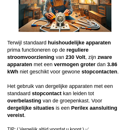
Terwijl standaard
huishoudelijke
apparaten
prima functioneren op de
reguliere
stroomvoorziening
van
230
Volt
, zijn
zware
apparaten
met een
vermogen
groter
dan
3.86
kWh
niet geschikt voor gewone
stopcontacten
.
Het gebruik van dergelijke apparaten met een
standaard
stopcontact
kan leiden tot
overbelasting
van de groepenkast. Voor
dergelijke
situaties
is een
Perilex
aansluiting
vereist
.
TIP: ( Vergelijk altijd voordat u koopt ) ✅