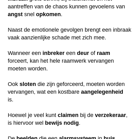
aantreffen van de chaos kunnen gevoelens van
angst
snel
opkomen
.
Naast de emotionele gevolgen brengt een inbraak
vaak aanzienlijke schade met zich mee.
Wanneer een
inbreker
een
deur
of
raam
forceert, kan het hele raamwerk vervangen
moeten worden.
Ook
sloten
die zijn geforceerd, moeten worden
vervangen, wat een kostbare
aangelegenheid
is.
Hoewel je veel kunt
claimen
bij de
verzekeraar
,
is hiervoor wel
bewijs
nodig
.
De
beelden
die een
alarmsysteem
in
huis