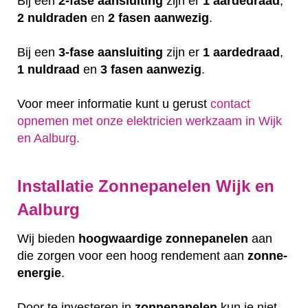
Bij een
2-fase aansluiting
zijn er
1 aardedraad
,
2 nuldraden
en
2 fasen aanwezig
.
Bij een
3-fase aansluiting
zijn er
1 aardedraad
,
1 nuldraad
en
3 fasen aanwezig
.
Voor meer informatie kunt u gerust
contact
opnemen met onze elektricien werkzaam in Wijk
en Aalburg.
Installatie Zonnepanelen Wijk en
Aalburg
Wij bieden
hoogwaardige
zonnepanelen
aan
die zorgen voor een hoog rendement aan
zonne-
energie
.
Door te investeren in
zonnepanelen
kun je niet