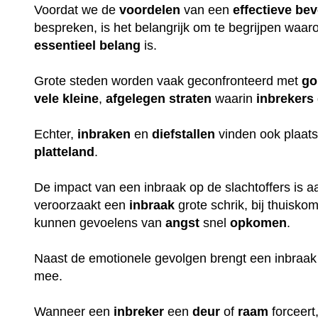
Voordat we de
voordelen
van een
effectieve
bev
bespreken, is het belangrijk om te begrijpen waa
essentieel
belang
is.
Grote steden worden vaak geconfronteerd met
go
vele
kleine
,
afgelegen
straten
waarin
inbrekers
Echter,
inbraken
en
diefstallen
vinden ook plaats
platteland
.
De impact van een inbraak op de slachtoffers is aan
veroorzaakt een
inbraak
grote schrik, bij thuisko
kunnen gevoelens van
angst
snel
opkomen
.
Naast de emotionele gevolgen brengt een inbraak
mee.
Wanneer een
inbreker
een
deur
of
raam
forceert