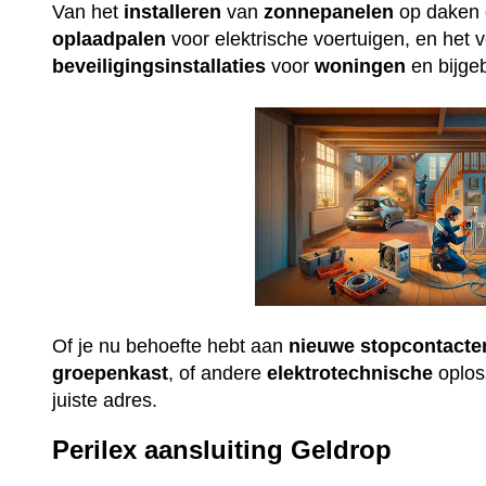
Van het
installeren
van
zonnepanelen
op daken e
oplaadpalen
voor elektrische voertuigen, en het 
beveiligingsinstallaties
voor
woningen
en bijge
Of je nu behoefte hebt aan
nieuwe
stopcontacte
groepenkast
, of andere
elektrotechnische
oploss
juiste adres.
Perilex aansluiting Geldrop