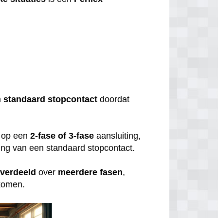
?
n
standaard
stopcontact
doordat
op een
2-fase of 3-fase
aansluiting,
uiting van een standaard stopcontact.
verdeeld
over
meerdere
fasen
,
rkomen.