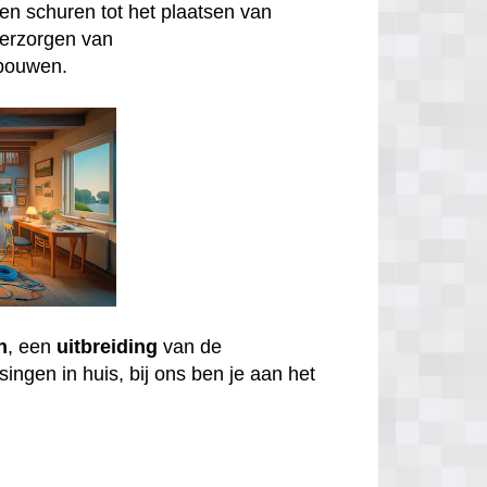
n schuren tot het plaatsen van
verzorgen van
bouwen.
n
, een
uitbreiding
van de
ingen in huis, bij ons ben je aan het