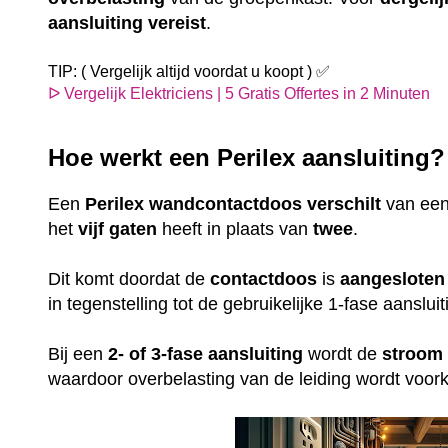
aansluiting
vereist
.
TIP: ( Vergelijk altijd voordat u koopt ) ✅
ᐅ Vergelijk Elektriciens | 5 Gratis Offertes in 2 Minuten
Hoe werkt een Perilex aansluiting
Een
Perilex
wandcontactdoos
verschilt
van ee
het
vijf gaten
heeft in plaats van
twee
.
Dit komt doordat de
contactdoos
is
aangesloten
in tegenstelling tot de gebruikelijke 1-fase aansl
Bij een
2- of 3-fase aansluiting
wordt de
stroom
waardoor overbelasting van de leiding wordt voo