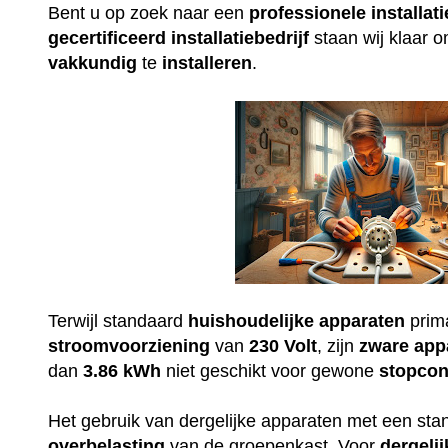
Bent u op zoek naar een
professionele
installati
gecertificeerd
installatiebedrijf
staan wij klaar 
vakkundig
te
installeren
.
Terwijl standaard
huishoudelijke
apparaten
prim
stroomvoorziening
van
230
Volt
, zijn
zware
app
dan
3.86 kWh
niet geschikt voor gewone
stopcon
Het gebruik van dergelijke apparaten met een st
overbelasting
van de groepenkast. Voor
dergelij