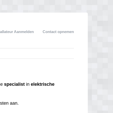
tallateur Aanmelden
Contact opnemen
 de
specialist
in
elektrische
nsten aan.