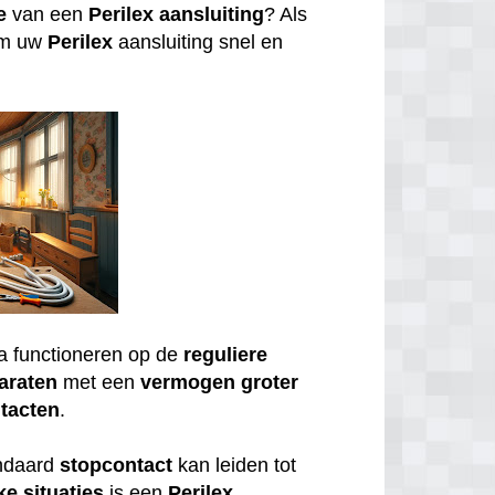
e
van een
Perilex
aansluiting
? Als
om uw
Perilex
aansluiting snel en
a functioneren op de
reguliere
araten
met een
vermogen
groter
tacten
.
andaard
stopcontact
kan leiden tot
ke
situaties
is een
Perilex