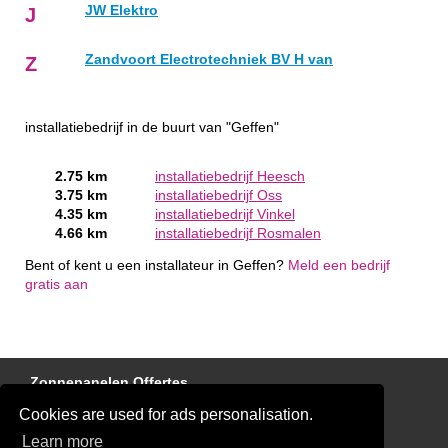
JW Elektro
J
Zandvoort Electrotechniek BV H van
Z
installatiebedrijf in de buurt van "Geffen"
2.75 km
installatiebedrijf Heesch
3.75 km
installatiebedrijf Oss
4.35 km
installatiebedrijf Vinkel
4.66 km
installatiebedrijf Rosmalen
Bent of kent u een installateur in Geffen?
Meld een bedrijf
gratis aan
Zonnepanelen Offertes
Cookies are used for ads personalisation.
Laadpaal Offertes
Learn more