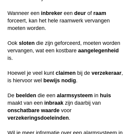
Wanneer een
inbreker
een
deur
of
raam
forceert, kan het hele raamwerk vervangen
moeten worden.
Ook
sloten
die zijn geforceerd, moeten worden
vervangen, wat een kostbare
aangelegenheid
is.
Hoewel je veel kunt
claimen
bij de
verzekeraar
,
is hiervoor wel
bewijs
nodig
.
De
beelden
die een
alarmsysteem
in
huis
maakt van een
inbraak
zijn daarbij van
onschatbare
waarde
voor
verzekeringsdoeleinden
.
Wil je meer informatie over een alarmsysteem in