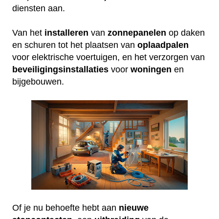
diensten aan.
Van het
installeren
van
zonnepanelen
op daken
en schuren tot het plaatsen van
oplaadpalen
voor elektrische voertuigen, en het verzorgen van
beveiligingsinstallaties
voor
woningen
en
bijgebouwen.
Of je nu behoefte hebt aan
nieuwe