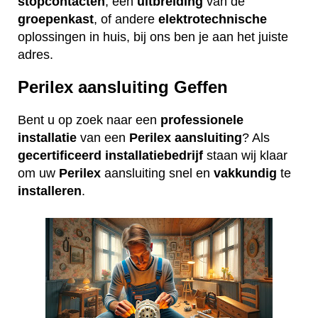
stopcontacten
, een
uitbreiding
van de
groepenkast
, of andere
elektrotechnische
oplossingen in huis, bij ons ben je aan het juiste
adres.
Perilex aansluiting Geffen
Bent u op zoek naar een
professionele
installatie
van een
Perilex
aansluiting
? Als
gecertificeerd
installatiebedrijf
staan wij klaar
om uw
Perilex
aansluiting snel en
vakkundig
te
installeren
.