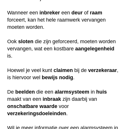
Wanneer een
inbreker
een
deur
of
raam
forceert, kan het hele raamwerk vervangen
moeten worden.
Ook
sloten
die zijn geforceerd, moeten worden
vervangen, wat een kostbare
aangelegenheid
is.
Hoewel je veel kunt
claimen
bij de
verzekeraar
,
is hiervoor wel
bewijs
nodig
.
De
beelden
die een
alarmsysteem
in
huis
maakt van een
inbraak
zijn daarbij van
onschatbare
waarde
voor
verzekeringsdoeleinden
.
Wil je meer informatie over een alarmsysteem in