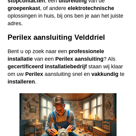
stopcontacten
, een
uitbreiding
van de
groepenkast
, of andere
elektrotechnische
oplossingen in huis, bij ons ben je aan het juiste
adres.
Perilex aansluiting Velddriel
Bent u op zoek naar een
professionele
installatie
van een
Perilex
aansluiting
? Als
gecertificeerd
installatiebedrijf
staan wij klaar
om uw
Perilex
aansluiting snel en
vakkundig
te
installeren
.