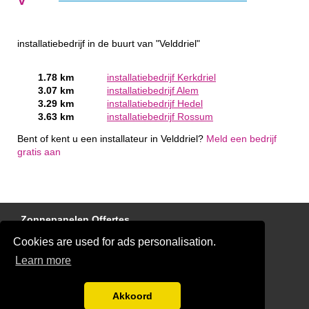
installatiebedrijf in de buurt van "Velddriel"
1.78 km
installatiebedrijf Kerkdriel
3.07 km
installatiebedrijf Alem
3.29 km
installatiebedrijf Hedel
3.63 km
installatiebedrijf Rossum
Bent of kent u een installateur in Velddriel?
Meld een bedrijf
gratis aan
Zonnepanelen Offertes
Cookies are used for ads personalisation.
Laadpaal Offertes
Learn more
Elektricien Offertes
Disclaimer
Akkoord