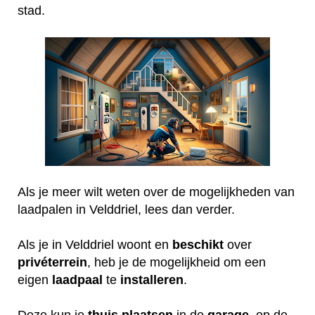
stad.
Als je meer wilt weten over de mogelijkheden van
laadpalen in Velddriel, lees dan verder.
Als je in Velddriel woont en
beschikt
over
privéterrein
, heb je de mogelijkheid om een
eigen
laadpaal
te
installeren
.
Deze kun je
thuis
plaatsen
in de
garage
, op de