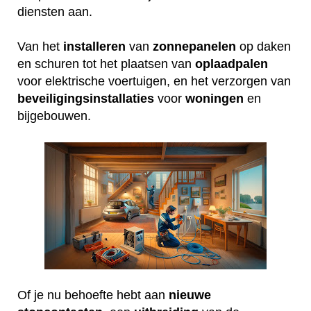
diensten aan.
Van het
installeren
van
zonnepanelen
op daken
en schuren tot het plaatsen van
oplaadpalen
voor elektrische voertuigen, en het verzorgen van
beveiligingsinstallaties
voor
woningen
en
bijgebouwen.
Of je nu behoefte hebt aan
nieuwe