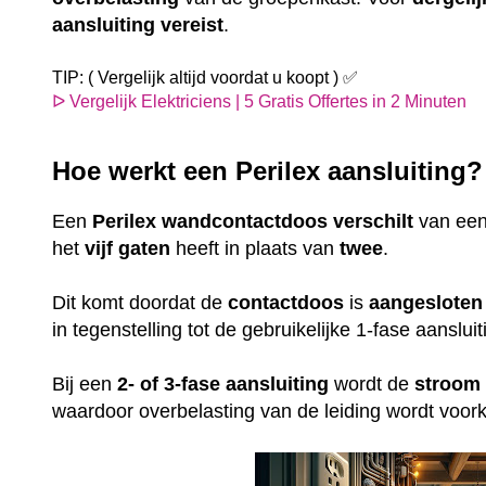
aansluiting
vereist
.
TIP: ( Vergelijk altijd voordat u koopt ) ✅
ᐅ Vergelijk Elektriciens | 5 Gratis Offertes in 2 Minuten
Hoe werkt een Perilex aansluiting
Een
Perilex
wandcontactdoos
verschilt
van ee
het
vijf gaten
heeft in plaats van
twee
.
Dit komt doordat de
contactdoos
is
aangesloten
in tegenstelling tot de gebruikelijke 1-fase aansl
Bij een
2- of 3-fase aansluiting
wordt de
stroom
waardoor overbelasting van de leiding wordt voo