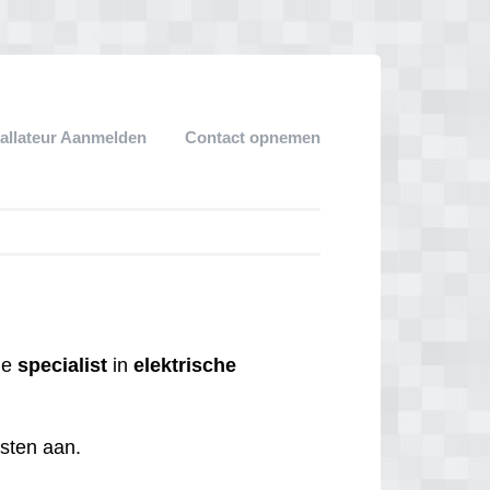
tallateur Aanmelden
Contact opnemen
 de
specialist
in
elektrische
nsten aan.