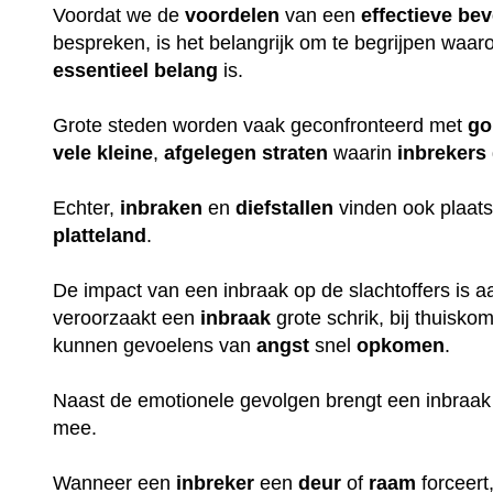
Voordat we de
voordelen
van een
effectieve
bev
bespreken, is het belangrijk om te begrijpen waa
essentieel
belang
is.
Grote steden worden vaak geconfronteerd met
go
vele
kleine
,
afgelegen
straten
waarin
inbrekers
Echter,
inbraken
en
diefstallen
vinden ook plaats
platteland
.
De impact van een inbraak op de slachtoffers is aan
veroorzaakt een
inbraak
grote schrik, bij thuisko
kunnen gevoelens van
angst
snel
opkomen
.
Naast de emotionele gevolgen brengt een inbraak
mee.
Wanneer een
inbreker
een
deur
of
raam
forceert