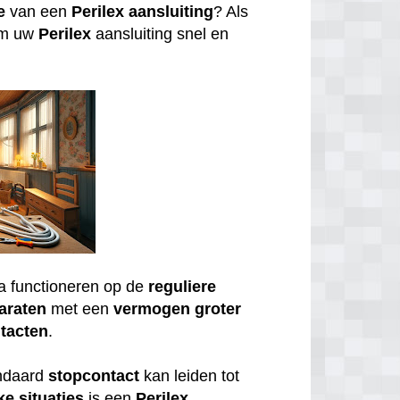
e
van een
Perilex
aansluiting
? Als
om uw
Perilex
aansluiting snel en
a functioneren op de
reguliere
araten
met een
vermogen
groter
tacten
.
andaard
stopcontact
kan leiden tot
ke
situaties
is een
Perilex