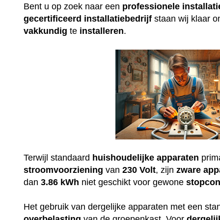
Bent u op zoek naar een
professionele
installati
gecertificeerd
installatiebedrijf
staan wij klaar 
vakkundig
te
installeren
.
Terwijl standaard
huishoudelijke
apparaten
prim
stroomvoorziening
van
230
Volt
, zijn
zware
app
dan
3.86 kWh
niet geschikt voor gewone
stopcon
Het gebruik van dergelijke apparaten met een st
overbelasting
van de groepenkast. Voor
dergelij