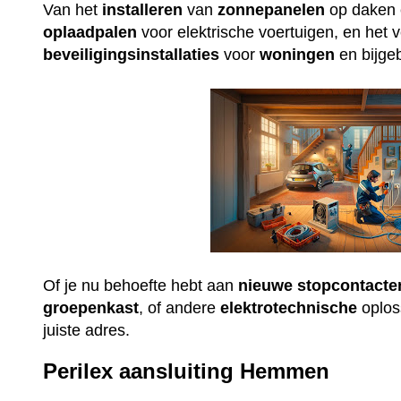
Van het
installeren
van
zonnepanelen
op daken e
oplaadpalen
voor elektrische voertuigen, en het 
beveiligingsinstallaties
voor
woningen
en bijge
Of je nu behoefte hebt aan
nieuwe
stopcontacte
groepenkast
, of andere
elektrotechnische
oploss
juiste adres.
Perilex aansluiting Hemmen