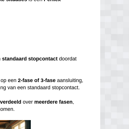
?
n
standaard
stopcontact
doordat
op een
2-fase of 3-fase
aansluiting,
uiting van een standaard stopcontact.
verdeeld
over
meerdere
fasen
,
rkomen.