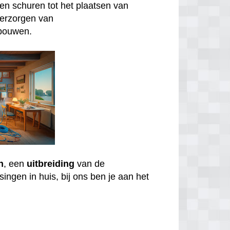
n schuren tot het plaatsen van
verzorgen van
bouwen.
n
, een
uitbreiding
van de
ingen in huis, bij ons ben je aan het