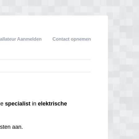
tallateur Aanmelden
Contact opnemen
 de
specialist
in
elektrische
nsten aan.