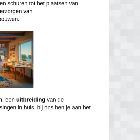
n schuren tot het plaatsen van
verzorgen van
bouwen.
n
, een
uitbreiding
van de
ingen in huis, bij ons ben je aan het