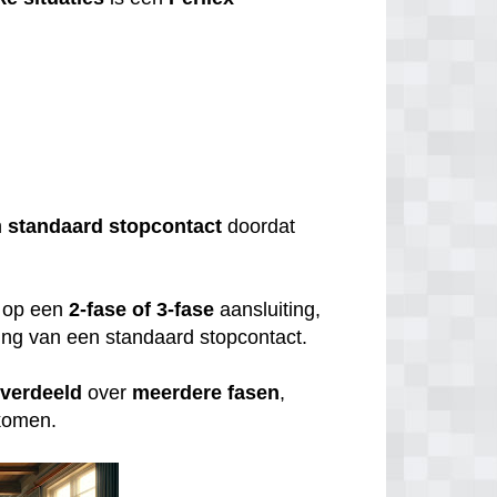
?
n
standaard
stopcontact
doordat
op een
2-fase of 3-fase
aansluiting,
uiting van een standaard stopcontact.
verdeeld
over
meerdere
fasen
,
rkomen.