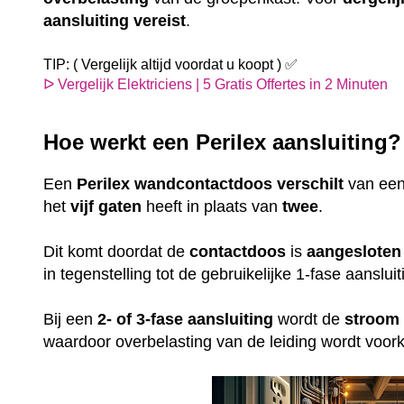
aansluiting
vereist
.
TIP: ( Vergelijk altijd voordat u koopt ) ✅
ᐅ Vergelijk Elektriciens | 5 Gratis Offertes in 2 Minuten
Hoe werkt een Perilex aansluiting
Een
Perilex
wandcontactdoos
verschilt
van ee
het
vijf gaten
heeft in plaats van
twee
.
Dit komt doordat de
contactdoos
is
aangesloten
in tegenstelling tot de gebruikelijke 1-fase aansl
Bij een
2- of 3-fase aansluiting
wordt de
stroom
waardoor overbelasting van de leiding wordt voo