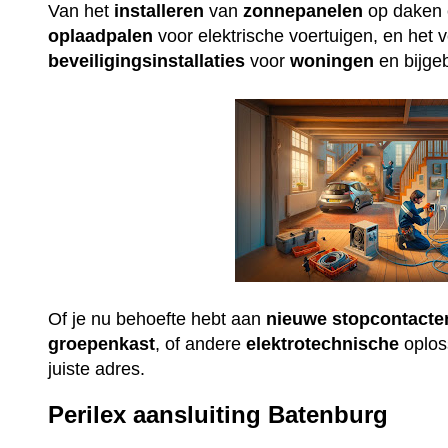
Van het
installeren
van
zonnepanelen
op daken e
oplaadpalen
voor elektrische voertuigen, en het 
beveiligingsinstallaties
voor
woningen
en bijge
Of je nu behoefte hebt aan
nieuwe
stopcontacte
groepenkast
, of andere
elektrotechnische
oploss
juiste adres.
Perilex aansluiting Batenburg