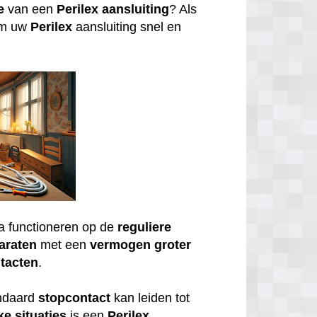
e
van een
Perilex
aansluiting
? Als
om uw
Perilex
aansluiting snel en
a functioneren op de
reguliere
araten
met een
vermogen
groter
tacten
.
andaard
stopcontact
kan leiden tot
ke
situaties
is een
Perilex