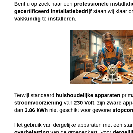
Bent u op zoek naar een
professionele
installati
gecertificeerd
installatiebedrijf
staan wij klaar 
vakkundig
te
installeren
.
Terwijl standaard
huishoudelijke
apparaten
prim
stroomvoorziening
van
230
Volt
, zijn
zware
app
dan
3.86 kWh
niet geschikt voor gewone
stopcon
Het gebruik van dergelijke apparaten met een st
overbelasting
van de groepenkast. Voor
dergelij