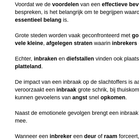
Voordat we de
voordelen
van een
effectieve
bev
bespreken, is het belangrijk om te begrijpen waa
essentieel
belang
is.
Grote steden worden vaak geconfronteerd met
go
vele
kleine
,
afgelegen
straten
waarin
inbrekers
Echter,
inbraken
en
diefstallen
vinden ook plaats
platteland
.
De impact van een inbraak op de slachtoffers is aan
veroorzaakt een
inbraak
grote schrik, bij thuisko
kunnen gevoelens van
angst
snel
opkomen
.
Naast de emotionele gevolgen brengt een inbraak
mee.
Wanneer een
inbreker
een
deur
of
raam
forceert