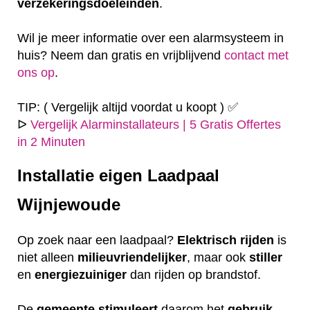
verzekeringsdoeleinden
.
Wil je meer informatie over een alarmsysteem in
huis? Neem dan gratis en vrijblijvend
contact met
ons op
.
TIP: ( Vergelijk altijd voordat u koopt ) ✅
ᐅ
Vergelijk Alarminstallateurs | 5 Gratis Offertes
in 2 Minuten
Installatie eigen
Laadpaal
Wijnjewoude
Op zoek naar een laadpaal?
Elektrisch
rijden
is
niet alleen
milieuvriendelijker
, maar ook
stiller
en
energiezuiniger
dan rijden op brandstof.
De
gemeente
stimuleert
daarom het
gebruik