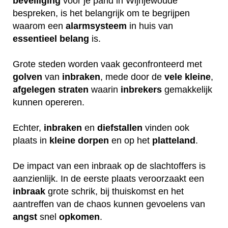
beveiliging
voor je pand in Wijnjewoude
bespreken, is het belangrijk om te begrijpen
waarom een
alarmsysteem
in huis van
essentieel
belang
is.
Grote steden worden vaak geconfronteerd met
golven
van
inbraken
, mede door de
vele
kleine
,
afgelegen
straten
waarin
inbrekers
gemakkelijk
kunnen opereren.
Echter,
inbraken
en
diefstallen
vinden ook
plaats in
kleine
dorpen
en op het
platteland
.
De impact van een inbraak op de slachtoffers is
aanzienlijk. In de eerste plaats veroorzaakt een
inbraak
grote schrik, bij thuiskomst en het
aantreffen van de chaos kunnen gevoelens van
angst
snel
opkomen
.