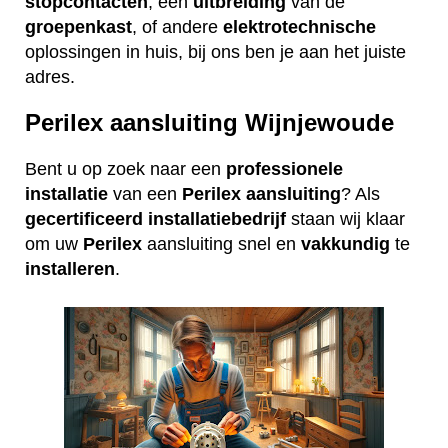
stopcontacten
, een
uitbreiding
van de
groepenkast
, of andere
elektrotechnische
oplossingen in huis, bij ons ben je aan het juiste
adres.
Perilex aansluiting Wijnjewoude
Bent u op zoek naar een
professionele
installatie
van een
Perilex
aansluiting
? Als
gecertificeerd
installatiebedrijf
staan wij klaar
om uw
Perilex
aansluiting snel en
vakkundig
te
installeren
.