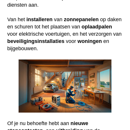
diensten aan.
Van het
installeren
van
zonnepanelen
op daken
en schuren tot het plaatsen van
oplaadpalen
voor elektrische voertuigen, en het verzorgen van
beveiligingsinstallaties
voor
woningen
en
bijgebouwen.
Of je nu behoefte hebt aan
nieuwe