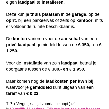
eigen
laadpaal
te
installeren
.
Deze kun je
thuis
plaatsen
in de
garage
, op de
oprit
, bij een parkeervak of zelfs op
kantoor
, mits
er voldoende ruimte beschikbaar is.
De
kosten
variëren
voor de
aanschaf
van een
privé laadpaal
gemiddeld tussen de
€ 350,-
en
€
1.250.
Voor de
installatie
van zo'n
laadpaal
betaal je
doorgaans tussen de
€ 300,- en € 1.950.
Daar komen nog de
laadkosten
per kWh bij
,
waarvoor je
gemiddeld
kunt uitgaan van een
tarief
van
€ 0,23
.
TIP: ( Vergelijk altijd voordat u koopt ) ✅