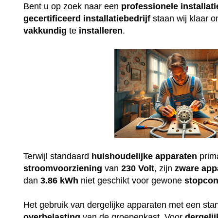
Bent u op zoek naar een
professionele
installati
gecertificeerd
installatiebedrijf
staan wij klaar 
vakkundig
te
installeren
.
Terwijl standaard
huishoudelijke
apparaten
prim
stroomvoorziening
van
230
Volt
, zijn
zware
app
dan
3.86 kWh
niet geschikt voor gewone
stopcon
Het gebruik van dergelijke apparaten met een st
overbelasting
van de groepenkast. Voor
dergelij