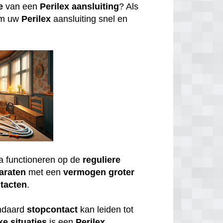
e
van een
Perilex
aansluiting
? Als
om uw
Perilex
aansluiting snel en
a functioneren op de
reguliere
araten
met een
vermogen
groter
tacten
.
andaard
stopcontact
kan leiden tot
ke
situaties
is een
Perilex