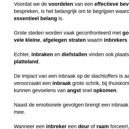
Voordat we de
voordelen
van een
effectieve
bev
bespreken, is het belangrijk om te begrijpen waa
essentieel
belang
is.
Grote steden worden vaak geconfronteerd met
go
vele
kleine
,
afgelegen
straten
waarin
inbrekers
Echter,
inbraken
en
diefstallen
vinden ook plaats
platteland
.
De impact van een inbraak op de slachtoffers is aan
veroorzaakt een
inbraak
grote schrik, bij thuisko
kunnen gevoelens van
angst
snel
opkomen
.
Naast de emotionele gevolgen brengt een inbraak
mee.
Wanneer een
inbreker
een
deur
of
raam
forceert