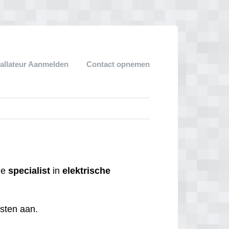
tallateur Aanmelden
Contact opnemen
 de
specialist
in
elektrische
nsten aan.