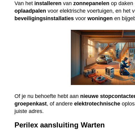
Van het
installeren
van
zonnepanelen
op daken e
oplaadpalen
voor elektrische voertuigen, en het 
beveiligingsinstallaties
voor
woningen
en bijge
Of je nu behoefte hebt aan
nieuwe
stopcontacte
groepenkast
, of andere
elektrotechnische
oploss
juiste adres.
Perilex aansluiting Warten