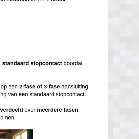
?
n
standaard
stopcontact
doordat
op een
2-fase of 3-fase
aansluiting,
uiting van een standaard stopcontact.
verdeeld
over
meerdere
fasen
,
rkomen.