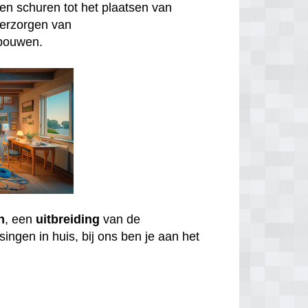
n schuren tot het plaatsen van
verzorgen van
bouwen.
n
, een
uitbreiding
van de
ingen in huis, bij ons ben je aan het