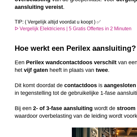
aansluiting
vereist
.
TIP: ( Vergelijk altijd voordat u koopt ) ✅
ᐅ Vergelijk Elektriciens | 5 Gratis Offertes in 2 Minuten
Hoe werkt een Perilex aansluiting
Een
Perilex
wandcontactdoos
verschilt
van ee
het
vijf gaten
heeft in plaats van
twee
.
Dit komt doordat de
contactdoos
is
aangesloten
in tegenstelling tot de gebruikelijke 1-fase aansl
Bij een
2- of 3-fase aansluiting
wordt de
stroom
waardoor overbelasting van de leiding wordt voo