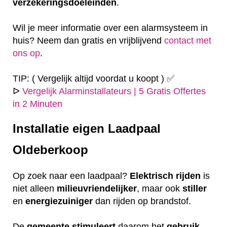
verzekeringsdoeleinden
.
Wil je meer informatie over een alarmsysteem in
huis? Neem dan gratis en vrijblijvend
contact met
ons op
.
TIP: ( Vergelijk altijd voordat u koopt ) ✅
ᐅ
Vergelijk Alarminstallateurs | 5 Gratis Offertes
in 2 Minuten
Installatie eigen
Laadpaal
Oldeberkoop
Op zoek naar een laadpaal?
Elektrisch
rijden
is
niet alleen
milieuvriendelijker
, maar ook
stiller
en
energiezuiniger
dan rijden op brandstof.
De
gemeente
stimuleert
daarom het
gebruik