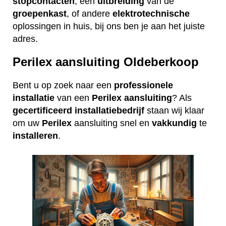
stopcontacten
, een
uitbreiding
van de
groepenkast
, of andere
elektrotechnische
oplossingen in huis, bij ons ben je aan het juiste
adres.
Perilex aansluiting Oldeberkoop
Bent u op zoek naar een
professionele
installatie
van een
Perilex
aansluiting
? Als
gecertificeerd
installatiebedrijf
staan wij klaar
om uw
Perilex
aansluiting snel en
vakkundig
te
installeren
.