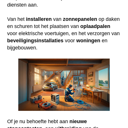
diensten aan.
Van het
installeren
van
zonnepanelen
op daken
en schuren tot het plaatsen van
oplaadpalen
voor elektrische voertuigen, en het verzorgen van
beveiligingsinstallaties
voor
woningen
en
bijgebouwen.
Of je nu behoefte hebt aan
nieuwe