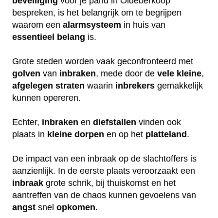
beveiliging
voor je pand in Oldeberkoop
bespreken, is het belangrijk om te begrijpen
waarom een
alarmsysteem
in huis van
essentieel
belang
is.
Grote steden worden vaak geconfronteerd met
golven
van
inbraken
, mede door de
vele
kleine
,
afgelegen
straten
waarin
inbrekers
gemakkelijk
kunnen opereren.
Echter,
inbraken
en
diefstallen
vinden ook
plaats in
kleine
dorpen
en op het
platteland
.
De impact van een inbraak op de slachtoffers is
aanzienlijk. In de eerste plaats veroorzaakt een
inbraak
grote schrik, bij thuiskomst en het
aantreffen van de chaos kunnen gevoelens van
angst
snel
opkomen
.