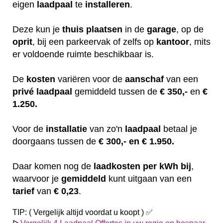
eigen
laadpaal
te
installeren
.
Deze kun je
thuis
plaatsen
in de
garage
, op de
oprit
, bij een parkeervak of zelfs op
kantoor
, mits
er voldoende ruimte beschikbaar is.
De
kosten
variëren
voor de
aanschaf
van een
privé laadpaal
gemiddeld tussen de
€ 350,-
en
€
1.250.
Voor de
installatie
van zo'n
laadpaal
betaal je
doorgaans tussen de
€ 300,- en € 1.950.
Daar komen nog de
laadkosten
per kWh bij
,
waarvoor je
gemiddeld
kunt uitgaan van een
tarief
van
€ 0,23
.
TIP: ( Vergelijk altijd voordat u koopt ) ✅