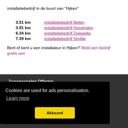
installatiebedrijf in de buurt van "Hijken"
3.51 km
installatiebedrijf Beilen
3.91 km
installatiebedrijf Hooghalen
6.34 km
installatiebedrijf Zwiggelte
7.39 km
installatiebedrijf Smilde
Bent of kent u een installateur in Hijken?
Meld een bedrijf
gratis aan
Zonnepanelen Offertes
Cookies are used for ads personalisation.
Laadpaal Offertes
Learn more
Elektricien Offertes
Disclaimer
Akkoord
Alarminstallateurs Offertes