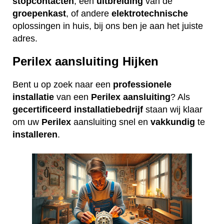
stopcontacten
, een
uitbreiding
van de
groepenkast
, of andere
elektrotechnische
oplossingen in huis, bij ons ben je aan het juiste
adres.
Perilex aansluiting Hijken
Bent u op zoek naar een
professionele
installatie
van een
Perilex
aansluiting
? Als
gecertificeerd
installatiebedrijf
staan wij klaar
om uw
Perilex
aansluiting snel en
vakkundig
te
installeren
.