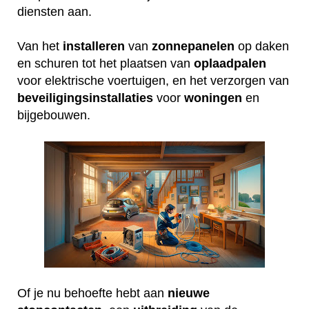
diensten aan.
Van het
installeren
van
zonnepanelen
op daken
en schuren tot het plaatsen van
oplaadpalen
voor elektrische voertuigen, en het verzorgen van
beveiligingsinstallaties
voor
woningen
en
bijgebouwen.
Of je nu behoefte hebt aan
nieuwe